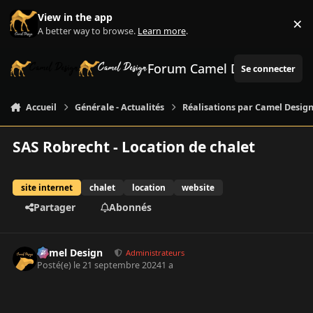
Aller au contenu
View in the app
×
Di
A better way to browse.
Learn more
.
Forum Camel Design
Se connecter
Accueil
Générale - Actualités
Réalisations par Camel Desig
SAS Robrecht - Location de chalet
site internet
chalet
location
website
Partager
Abonnés
Author stats
Camel Design
Administrateurs
Posté(e)
le 21 septembre 2024
1 a