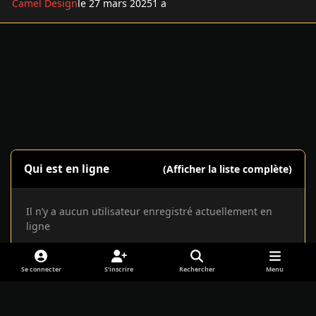
Camel Design
le 27 mars 2025
1 a
Qui est en ligne
(Afficher la liste complète)
Il n’y a aucun utilisateur enregistré actuellement en
ligne
Se connecter
S’inscrire
Rechercher
Menu
t
y
t
i
d
w
o
i
n
i
Langue
Cookies
i
u
k
s
s