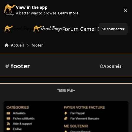
Aller au contenu
View in the app
×
Di
A better way to browse.
Learn more
.
Forum Camel Design
Se connecter
Accueil
footer
#
footer
Abonnés
TRIER PAR
Modèle de footer pour site wordpress avec elementor