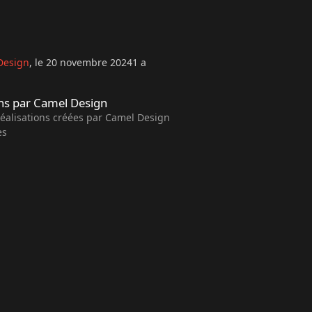
Design
,
le 20 novembre 2024
1 a
amel Design
ons par Camel Design
réalisations créées par
Camel Design
es