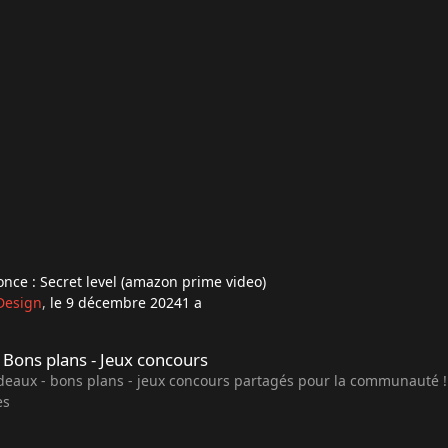
nce : Secret level (amazon prime video)
Design
,
le 9 décembre 2024
1 a
ns - Jeux concours
 Bons plans - Jeux concours
adeaux - bons plans - jeux concours partagés pour la communauté !
es