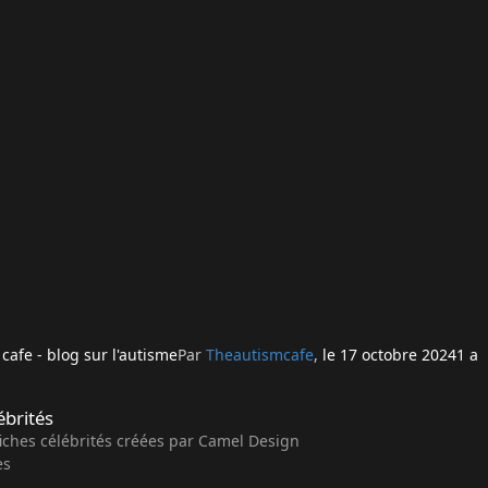
cafe - blog sur l'autisme
Par
Theautismcafe
,
le 17 octobre 2024
1 a
ébrités
fiches célébrités créées par
Camel Design
es