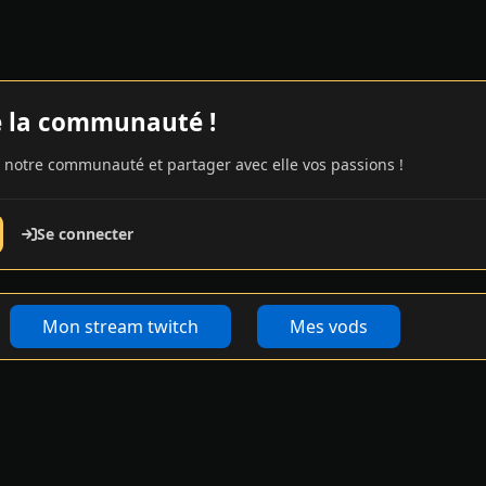
e la communauté !
 notre communauté et partager avec elle vos passions !
Se connecter
Mon stream twitch
Mes vods
s