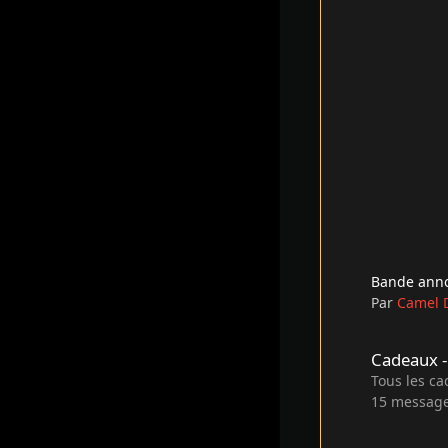
Bande anno
Par
Camel 
Cadeaux - Bons pla
Cadeaux -
Tous les c
15
messag