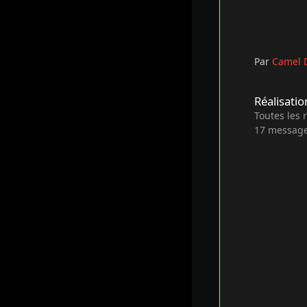
Par
Camel 
Réalisations par C
Réalisati
Toutes les 
17
messag