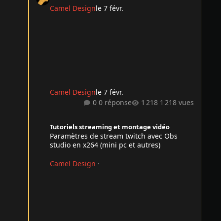
Camel Design
le 7 févr.
Camel Design
le 7 févr.
0 réponse
1 218 vues
Paramètres de stream twitch avec Obs studio en x264 (min
Tutoriels streaming et montage vidéo
Paramètres de stream twitch avec Obs
studio en x264 (mini pc et autres)
Camel Design
·