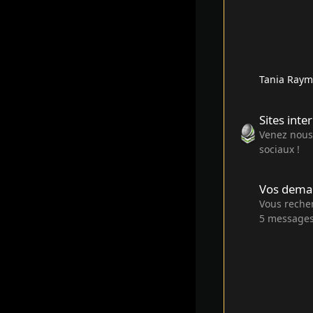
Tania Raym
Sites internet, rés
Sites inte
Venez nous 
sociaux !
Vos demandes de 
Vos dema
Vous reche
5
message