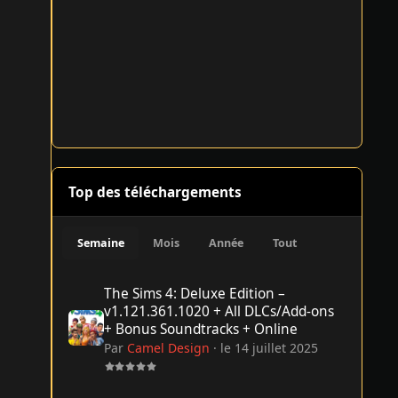
Top des téléchargements
Semaine
Mois
Année
Tout
The Sims 4: Deluxe Edition – v1.121.361.1020 + All DLCs/
The Sims 4: Deluxe Edition –
v1.121.361.1020 + All DLCs/Add-ons
+ Bonus Soundtracks + Online
Par
Camel Design
·
le 14 juillet 2025
Un p'tit truc en plus - 2024