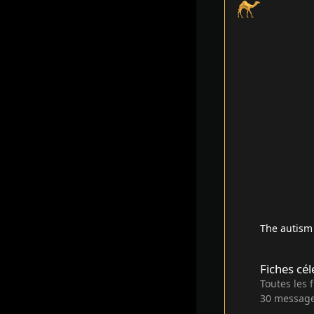
The autism 
Fiches célébrités
Fiches cél
Toutes les 
30
messag