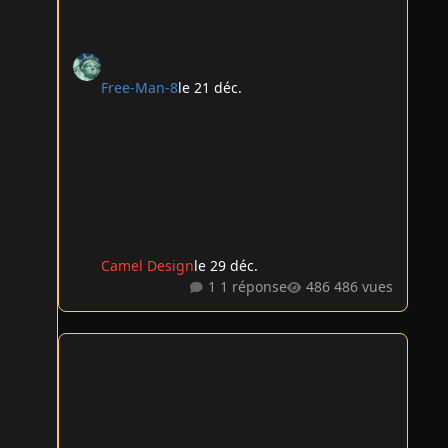
Free-Man-8
le 21 déc.
Camel Design
le 29 déc.
1 réponse
486 vues