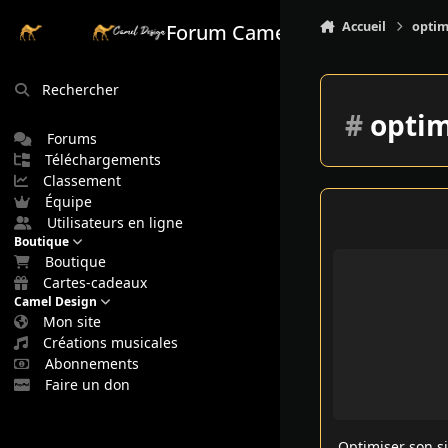
Aller au contenu
Accueil
optim
Forum Camel Design
Rechercher
#
optim
Forums
Téléchargements
Classement
Équipe
Utilisateurs en ligne
Boutique
Optimiser son site
Boutique
Cartes-cadeaux
Camel Design
Mon site
Créations musicales
Abonnements
Faire un don
Optimiser son s