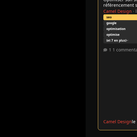
référencement 
Camel Design
·
seo
google
optimisation
optimise
(et 7 en plus)
1 commenta
Camel Design
le