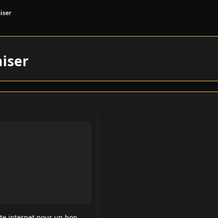
iser
iser
 internet pour un bon référencement sur Google
ite internet pour un bon