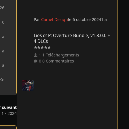
226
Par
Camel Design
le 6 octobre 2024
1 a
6
Lies of P: Overture Bundle, v1.8.0.0 + 4 DLCs
Lies of P: Overture Bundle, v1.8.0.0 +
1 a
4 DLCs
1 a
1 Téléchargements
0 Commentaires
1 a
 Ko
r suivant
 1 - 2024