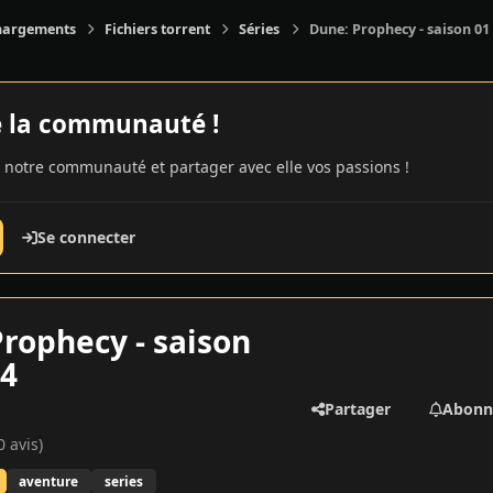
hargements
Fichiers torrent
Séries
Dune: Prophecy - saison 01 
e la communauté !
 notre communauté et partager avec elle vos passions !
Se connecter
rophecy - saison
24
Partager
Abonn
0 avis)
aventure
series