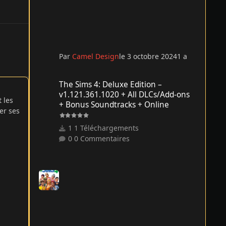
Par
Camel Design
le 3 octobre 2024
1 a
The Sims 4: Deluxe Edition – v1.121.361.1020 + All DLCs/
The Sims 4: Deluxe Edition –
v1.121.361.1020 + All DLCs/Add-ons
 les
+ Bonus Soundtracks + Online
er ses
1 Téléchargements
0 Commentaires