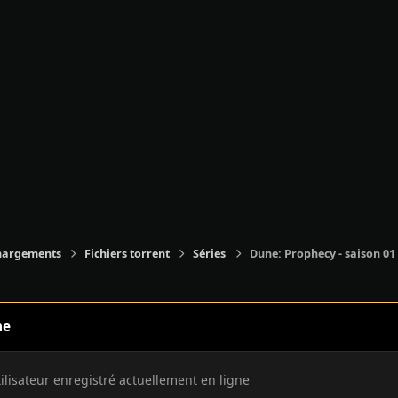
hargements
Fichiers torrent
Séries
Dune: Prophecy - saison 01 
ne
tilisateur enregistré actuellement en ligne