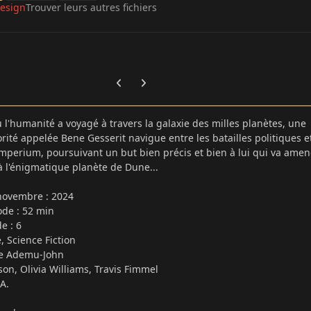
esign
Trouver leurs autres fichiers
Previous carousel slide
Next carousel slide
 l'humanité a voyagé à travers la galaxie des milles planètes, une
rité appelée Bene Gesserit navigue entre les batailles politiques et
Imperium, poursuivant un but bien précis et bien à lui qui va amen
 l'énigmatique planète de Dune...
: novembre
:
2024
ode : 52 min
e : 6
, Science Fiction
ne Ademu-John
son, Olivia Williams, Travis Fimmel
.A.