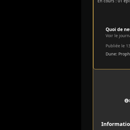
En cours : 01 ép
Quoi de ne
Voir le jour
Publiée
le 1
Dune: Prop
Informatio