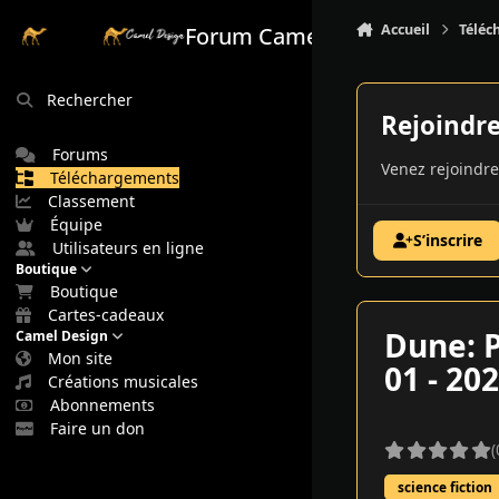
Aller au contenu
Accueil
Téléc
Forum Camel Design
Rechercher
Rejoindr
Forums
Venez rejoindre
Téléchargements
Classement
Équipe
S’inscrire
Utilisateurs en ligne
Boutique
Boutique
Cartes-cadeaux
Dune: P
Camel Design
Mon site
01 - 20
Créations musicales
Abonnements
Faire un don
(
science fiction