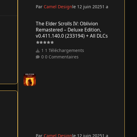
Par
Camel Design
le 12 juin 2025
1 a
The Elder Scrolls IV: Oblivion Remastered – Deluxe Edition
The Elder Scrolls IV: Oblivion
Remastered – Deluxe Edition,
v0.411.140.0 (233194) + All DLCs
1 Téléchargements
0 Commentaires
Par
Camel Design
le 12 juin 2025
1 a