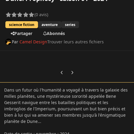
(0 avis)
science fiction
aventure
series
Partager
Abonnés
Par
Camel Design
Trouver leurs autres fichiers
Previous carousel slide
Next carousel slide
Dans un futur où l'humanité a voyagé à travers la galaxie des
milles planètes, une mystérieuse sororité appelée Bene
Gesserit navigue entre les batailles politiques et les
imbroglios de l'Imperium, poursuivant un but bien précis et
bien à lui qui va amener ses membres jusqu'à l'énigmatique
planète de Dune...
Date de sortie : novembre
:
2024