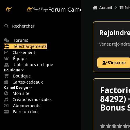
Aller au contenu
Accueil
Téléc
Forum Camel Design
Rechercher
Rejoindr
Forums
Venez rejoindre
Téléchargements
Classement
Équipe
S’inscrire
Utilisateurs en ligne
Boutique
Boutique
Cartes-cadeaux
Factori
Camel Design
Mon site
84292) 
Créations musicales
Bonus 
Abonnements
Faire un don
(