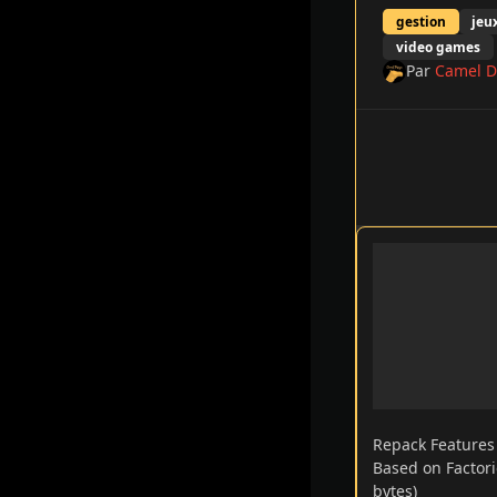
gestion
jeu
video games
Par
Camel D
Repack Feature
Based on Factori
bytes)