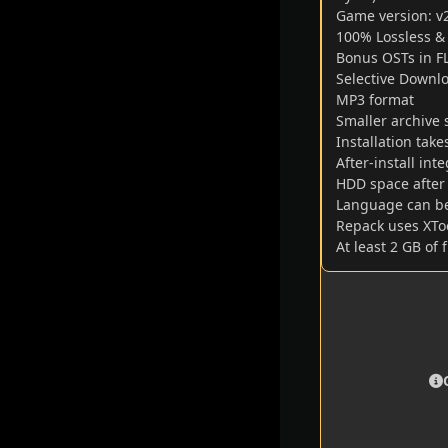
Game version: v2
100% Lossless & M
Bonus OSTs in F
Selective Downlo
MP3 format
Smaller archive 
Installation ta
After-install in
HDD space after 
Language can be
Repack uses XToo
At least 2 GB of 