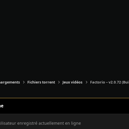
hargements
Fichiers torrent
Jeux vidéos
Factorio – v2.0.72 (B
ne
tilisateur enregistré actuellement en ligne