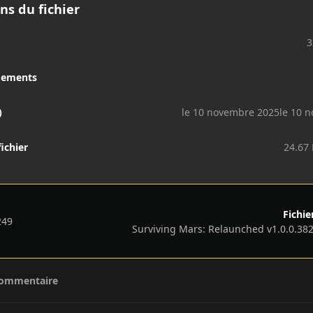
ns du fichier
3
gements
)
le 10 novembre 2025
le 10 n
fichier
24.67
Fichie
249
commentaire