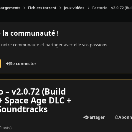
hargements
Fichiers torrent
Jeux vidéos
Factorio – v2.0.72 (B
e la communauté !
 notre communauté et partager avec elle vos passions !
Se connecter
o – v2.0.72 (Build
+ Space Age DLC +
Soundtracks
Partager
Abonn
0 avis)