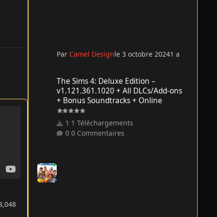
Par
Camel Design
le 3 octobre 2024
1 a
The Sims 4: Deluxe Edition – v1.121.361.1020 + All DLCs/
The Sims 4: Deluxe Edition –
v1.121.361.1020 + All DLCs/Add-ons
+ Bonus Soundtracks + Online
1 Téléchargements
0 Commentaires
8,048