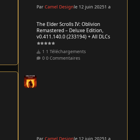
Par
Camel Design
le 12 juin 2025
1 a
The Elder Scrolls IV: Oblivion Remastered – Deluxe Edition
The Elder Scrolls IV: Oblivion
Remastered – Deluxe Edition,
v0.411.140.0 (233194) + All DLCs
1 Téléchargements
0 Commentaires
Par
Camel Design
le 12 juin 2025
1 a