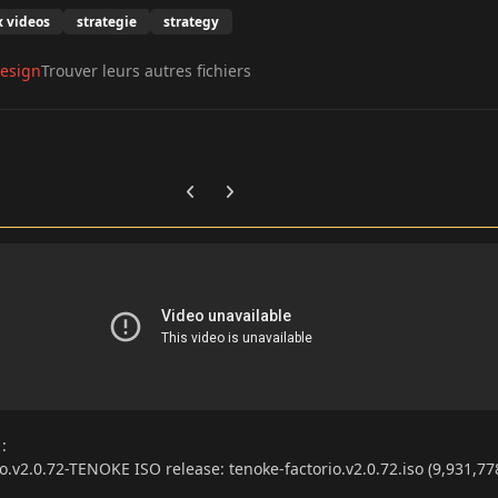
x videos
strategie
strategy
esign
Trouver leurs autres fichiers
Previous carousel slide
Next carousel slide
s
:
o.v2.0.72-TENOKE ISO release: tenoke-factorio.v2.0.72.iso (9,931,77