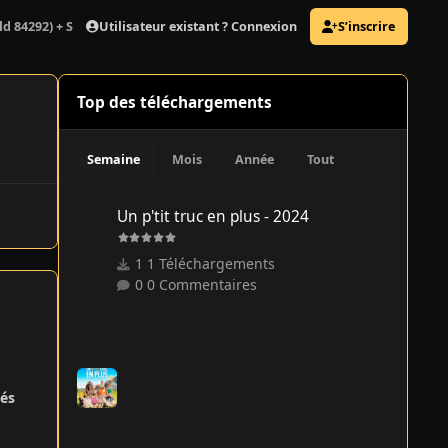
Utilisateur existant ? Connexion
S’inscrire
uild 84292) + Space Age DLC + Bonus Soundtracks
Top des téléchargements
Semaine
Mois
Année
Tout
Un p'tit truc en plus - 2024
Un p'tit truc en plus - 2024
1 Téléchargements
0 Commentaires
és