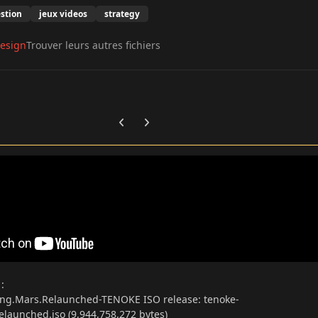
stion
jeux videos
strategy
esign
Trouver leurs autres fichiers
Previous carousel slide
Next carousel slide
s
:
ing.Mars.Relaunched-TENOKE ISO release: tenoke-
elaunched.iso (9,944,758,272 bytes)