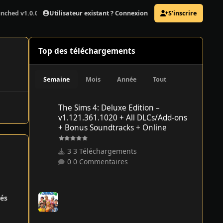
Utilisateur existant ? Connexion
S’inscrire
nched v1.0.0.382125 + DLC
Top des téléchargements
Semaine
Mois
Année
Tout
The Sims 4: Deluxe Edition – v1.121.361.1020 + All DLCs/
The Sims 4: Deluxe Edition –
v1.121.361.1020 + All DLCs/Add-ons
+ Bonus Soundtracks + Online
3 Téléchargements
0 Commentaires
és