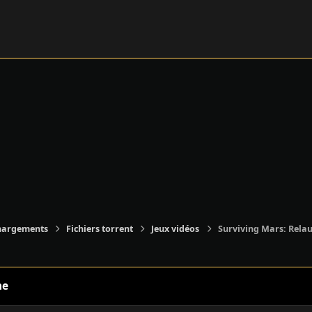
hargements
Fichiers torrent
Jeux vidéos
Surviving Mars: Relau
ne