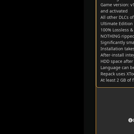
Game version: v1
and activated
All other DLCs of
Ultimate Edition
100% Lossless & M
NOTHING ripped
Significantly sm
Installation tak
After-install in
HDD space after 
Language can be
Repack uses XToo
At least 2 GB of 