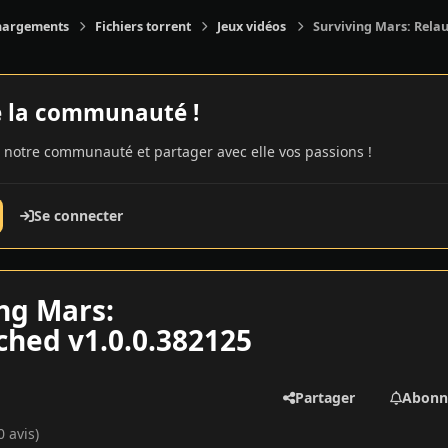
hargements
Fichiers torrent
Jeux vidéos
Surviving Mars: Relau
e la communauté !
 notre communauté et partager avec elle vos passions !
Se connecter
ng Mars:
ched v1.0.0.382125
Partager
Abonn
0 avis)