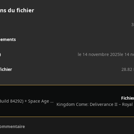
ns du fichier
3
gements
)
le 14 novembre 2025
le 14 n
fichier
28.82
Fichie
Factorio – v2.0.72 (Build 84292) + Space Age DLC + Bonus Soundtracks
commentaire