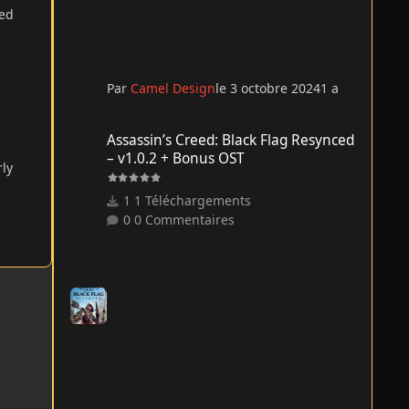
ded
Par
Camel Design
le 3 octobre 2024
1 a
Assassin’s Creed: Black Flag Resynced – v1.0.2 + Bonus O
Assassin’s Creed: Black Flag Resynced
– v1.0.2 + Bonus OST
rly
1 Téléchargements
0 Commentaires