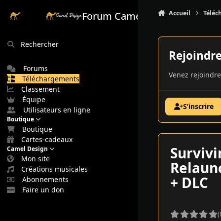
Aller au contenu
Accueil
Téléc
Forum Camel Design
Rechercher
Rejoindr
Forums
Venez rejoindre
Téléchargements
Classement
Équipe
S’inscrire
Utilisateurs en ligne
Boutique
Boutique
Cartes-cadeaux
Survivi
Camel Design
Mon site
Relaun
Créations musicales
+ DLC
Abonnements
Faire un don
(