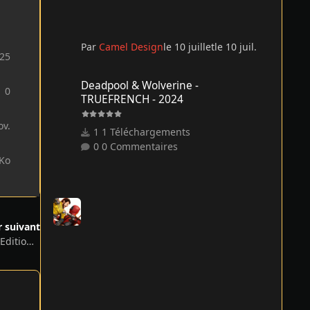
Par
Camel Design
le 10 juillet
le 10 juil.
25
Deadpool & Wolverine - TRUEFRENCH - 2024
Deadpool & Wolverine -
0
TRUEFRENCH - 2024
ov.
1 Téléchargements
0 Commentaires
 Ko
r suivant
Kingdom Come: Deliverance II – Royal Edition, v1.5 + 7 DLCs/Bonuses