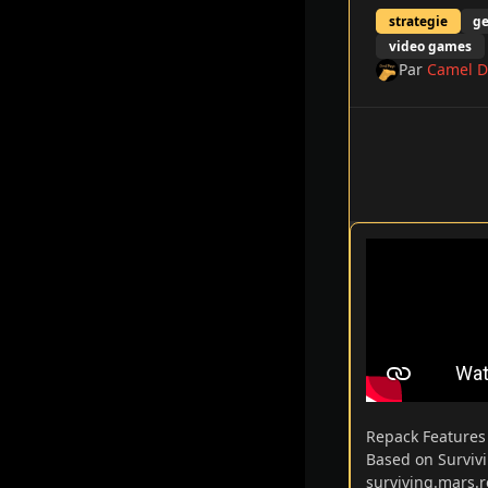
strategie
ge
video games
Par
Camel D
Repack Feature
Based on Surviv
surviving.mars.r