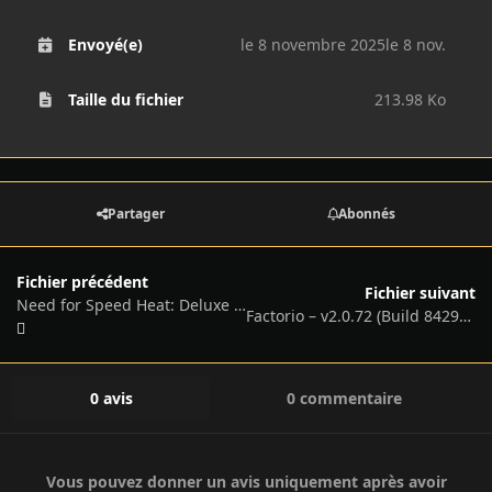
Envoyé(e)
le 8 novembre 2025
le 8 nov.
Taille du fichier
213.98 Ko
Partager
Abonnés
Fichier précédent
Fichier suivant
Need for Speed Heat: Deluxe Edition – v1.0.60.7040 + All DLCs
Factorio – v2.0.72 (Build 84292) + Space Age DLC + Bonus Soundtracks
0 avis
0 commentaire
Vous pouvez donner un avis uniquement après avoir