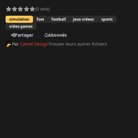
(0 avis)
simulation
foot
football
jeux videos
sports
video games
Partager
Abonnés
Par
Camel Design
Trouver leurs autres fichiers