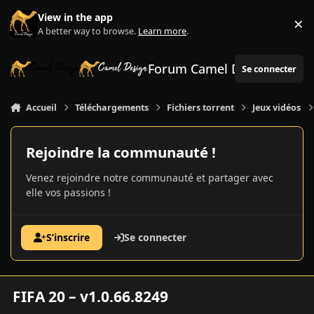
Aller au contenu
View in the app
×
Di
A better way to browse.
Learn more
.
Forum Camel Design
Se connecter
Accueil
Téléchargements
Fichiers torrent
Jeux vidéos
Rejoindre la communauté !
Venez rejoindre notre communauté et partager avec
elle vos passions !
S’inscrire
Se connecter
FIFA 20 – v1.0.66.8249