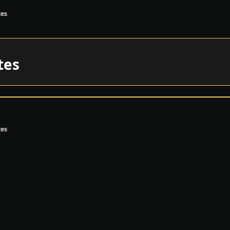
tes
tes
tes