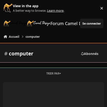
Aller au contenu
View in the app
×
Di
A better way to browse.
Learn more
.
Forum Camel Design
Se connecter
Accueil
computer
#
computer
Abonnés
TRIER PAR
Comprendre ce qu'est un ordinateur dans les grandes lignes