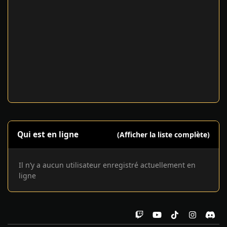
Qui est en ligne
(Afficher la liste complète)
Il n’y a aucun utilisateur enregistré actuellement en
ligne
t
y
t
i
d
w
o
i
n
i