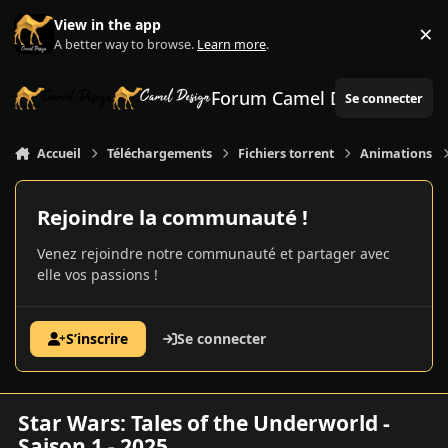
Aller au contenu
View in the app
×
Di
A better way to browse.
Learn more
.
Forum Camel Design
Se connecter
Accueil
Téléchargements
Fichiers torrent
Animations
Rejoindre la communauté !
Venez rejoindre notre communauté et partager avec
elle vos passions !
S’inscrire
Se connecter
Star Wars: Tales of the Underworld -
Saison 1 - 2025