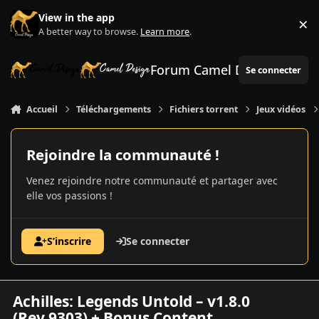
Aller au contenu
View in the app
×
Di
A better way to browse.
Learn more
.
Forum Camel Design
Se connecter
Accueil
Téléchargements
Fichiers torrent
Jeux vidéos
Rejoindre la communauté !
Venez rejoindre notre communauté et partager avec
elle vos passions !
S’inscrire
Se connecter
Achilles: Legends Untold – v1.8.0
(Rev.9303) + Bonus Content