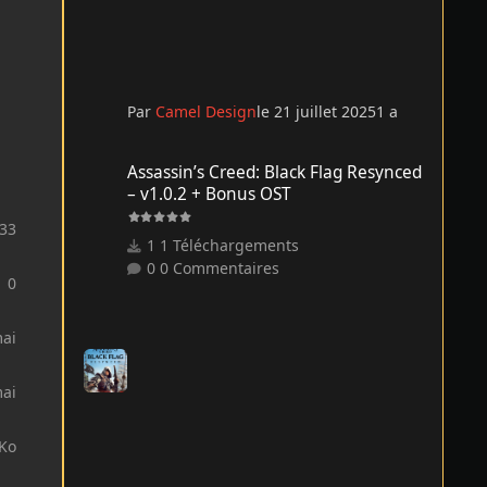
Par
Camel Design
le 21 juillet 2025
1 a
Assassin’s Creed: Black Flag Resynced – v1.0.2 + Bonus O
Assassin’s Creed: Black Flag Resynced
– v1.0.2 + Bonus OST
33
1 Téléchargements
0 Commentaires
0
mai
mai
 Ko