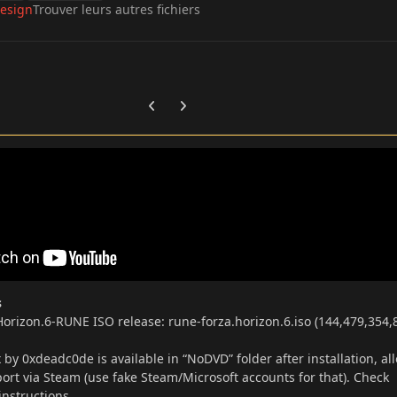
esign
Trouver leurs autres fichiers
Previous carousel slide
Next carousel slide
s
orizon.6-RUNE ISO release: rune-forza.horizon.6.iso (144,479,354,
 by 0xdeadc0de is available in “NoDVD” folder after installation, al
ort via Steam (use fake Steam/Microsoft accounts for that). Check
instructions.