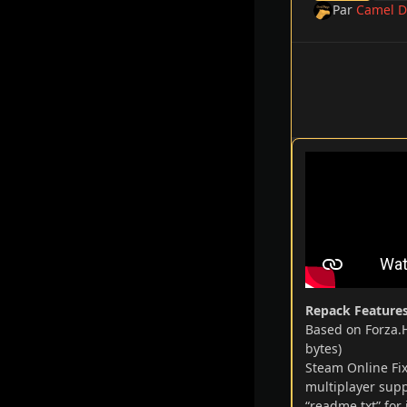
Par
Camel D
Repack Feature
Based on Forza.H
bytes)
Steam Online Fix
multiplayer supp
“readme.txt” for 