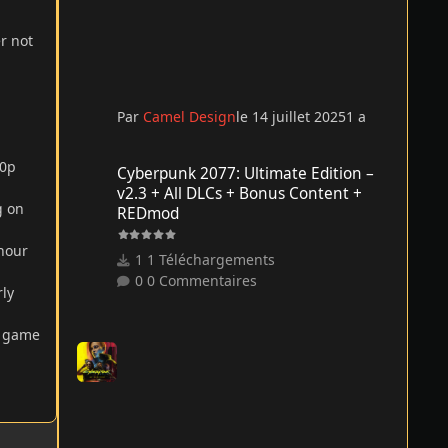
r not
m
Par
Camel Design
le 14 juillet 2025
1 a
Cyberpunk 2077: Ultimate Edition – v2.3 + All DLCs + Bo
20p
Cyberpunk 2077: Ultimate Edition –
v2.3 + All DLCs + Bonus Content +
g on
REDmod
 hour
1 Téléchargements
0 Commentaires
rly
t game