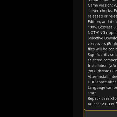
Game version: v3
server-checks. E
released or rele
Edition, and it do
100% Lossless & M
NOTHING ripped
Selective Downlo
voiceovers (Engl
files will be cop
Significantly sm
selected compon
Installation (w/
(on 8-threads C
After-install in
HDD space after 
Language can be
start
Repack uses XToo
At least 2 GB of 