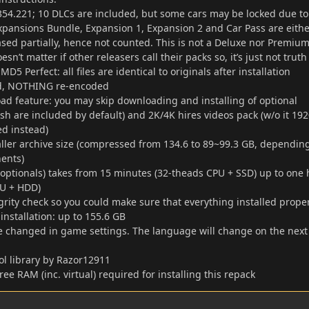
54.221; 10 DLCs are included, but some cars may be locked due to
xpansions Bundle, Expansion 1, Expansion 2 and Car Pass are eithe
ased partially, hence not counted. This is not a Deluxe nor Premiu
esn’t matter if other releasers call their packs so, it’s just not truth
D5 Perfect: all files are identical to originals after installation
, NOTHING re-encoded
ad feature: you may skip downloading and installing of optional
ish are included by default) and 2K/4K hires videos pack (w/o it 19
ied instead)
aller archive size (compressed from 134.6 to 89~99.3 GB, dependin
ents)
o optionals) takes from 15 minutes (32-theads CPU + SSD) up to one
PU + HDD)
tegrity check so you could make sure that everything installed prope
installation: up to 155.6 GB
 changed in game settings. The language will change on the nex
l library by Razor12911
free RAM (inc. virtual) required for installing this repack