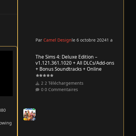
Par
Camel Design
le 6 octobre 2024
1 a
The Sims 4: Deluxe Edition – v1.121.361.1020 + All DLCs/
The Sims 4: Deluxe Edition –
v1.121.361.1020 + All DLCs/Add-ons
+ Bonus Soundtracks + Online
2 Téléchargements
0 Commentaires
880
lowing