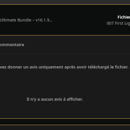
Fichie
Age of Empires IV: Ultimate Bundle – v16.1.9737.0 + 7 DLCs/Bonuses
007 First Li
commentaire
ez donner un avis uniquement après avoir téléchargé le fichier.
Il n’y a aucun avis à afficher.