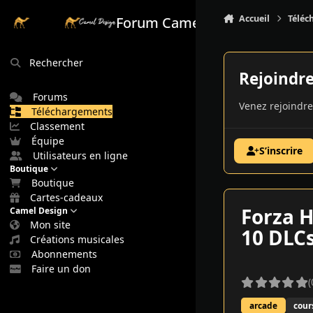
Aller au contenu
Accueil
Téléc
Forum Camel Design
Rechercher
Rejoindr
Forums
Venez rejoindre
Téléchargements
Classement
Équipe
S’inscrire
Utilisateurs en ligne
Boutique
Boutique
Cartes-cadeaux
Forza H
Camel Design
Mon site
10 DLCs
Créations musicales
Abonnements
Faire un don
(
arcade
cour