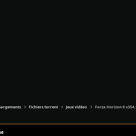
hargements
Fichiers torrent
Jeux vidéos
Forza Horizon 6 v354.
ne