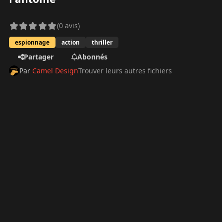
(0 avis)
espionnage
action
thriller
Partager
Abonnés
Par
Camel Design
Trouver leurs autres fichiers