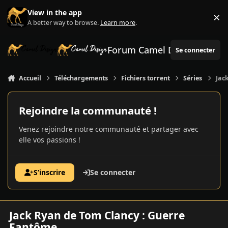
Aller au contenu
View in the app
×
Di
A better way to browse.
Learn more
.
Forum Camel Design
Se connecter
Accueil
Téléchargements
Fichiers torrent
Séries
Jac
Rejoindre la communauté !
Venez rejoindre notre communauté et partager avec
elle vos passions !
S’inscrire
Se connecter
Jack Ryan de Tom Clancy : Guerre
Fantôme