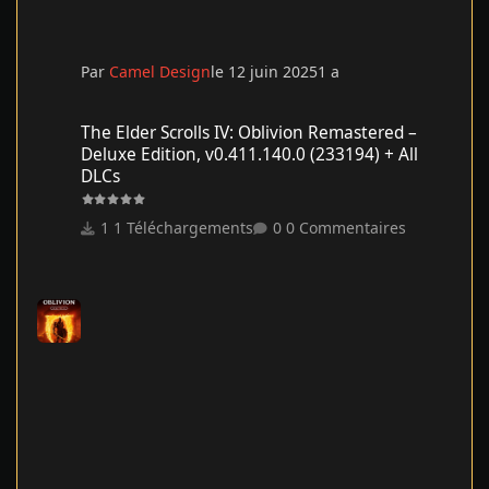
Par
Camel Design
le 12 juin 2025
1 a
The Elder Scrolls IV: Oblivion Remastered – Deluxe Edition, v0.41
The Elder Scrolls IV: Oblivion Remastered –
Deluxe Edition, v0.411.140.0 (233194) + All
DLCs
1 Téléchargements
0 Commentaires