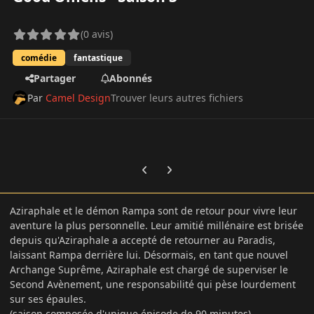
(0 avis)
comédie
fantastique
Partager
Abonnés
Par
Camel Design
Trouver leurs autres fichiers
Previous carousel slide
Next carousel slide
Aziraphale et le démon Rampa sont de retour pour vivre leur
aventure la plus personnelle. Leur amitié millénaire est brisée
depuis qu'Aziraphale a accepté de retourner au Paradis,
laissant Rampa derrière lui. Désormais, en tant que nouvel
Archange Suprême, Aziraphale est chargé de superviser le
Second Avènement, une responsabilité qui pèse lourdement
sur ses épaules.
(saison composée d'unique épisode de 90 minutes)