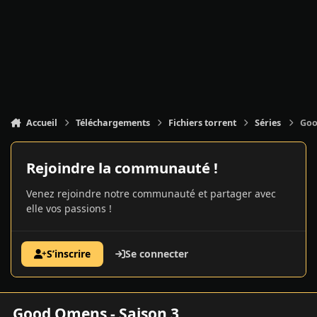
Accueil
Téléchargements
Fichiers torrent
Séries
Goo
Rejoindre la communauté !
Venez rejoindre notre communauté et partager avec
elle vos passions !
S’inscrire
Se connecter
Good Omens - Saison 3