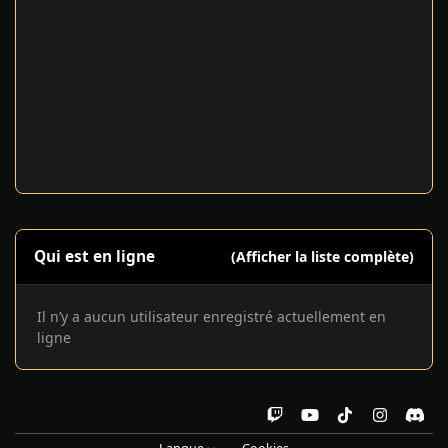
Qui est en ligne
(Afficher la liste complète)
Il n’y a aucun utilisateur enregistré actuellement en
ligne
t
y
t
i
d
w
o
i
n
i