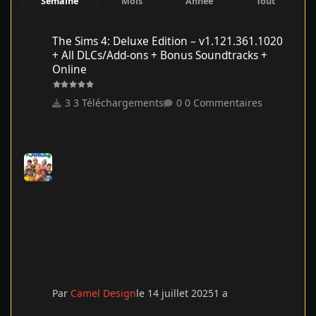
Semaine
Mois
Année
Tout
The Sims 4: Deluxe Edition – v1.121.361.1020 + All DLCs/Add-on
The Sims 4: Deluxe Edition – v1.121.361.1020
+ All DLCs/Add-ons + Bonus Soundtracks +
Online
3 Téléchargements
0 Commentaires
Par
Camel Design
le 14 juillet 2025
1 a