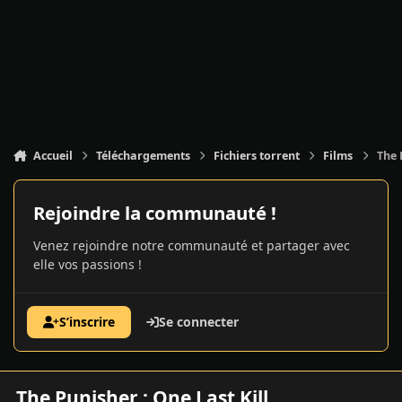
Accueil
Téléchargements
Fichiers torrent
Films
The 
Rejoindre la communauté !
Venez rejoindre notre communauté et partager avec
elle vos passions !
S’inscrire
Se connecter
The Punisher : One Last Kill