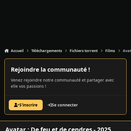
Accueil
Téléchargements
Fichiers torrent
Films
Avat
Rejoindre la communauté !
Venez rejoindre notre communauté et partager avec
elle vos passions !
S’inscrire
Se connecter
Avatar : De feu et de cendres - 2025