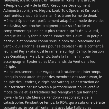
Neteyam, tué au cours d’un violent affrontement avec le
« Peuple du ciel » de la RDA (Resources Development
Administration). Jake, Neytiri, Lo’ak, Tuk, Spider et Kiri sont
confrontés, chacun à leur manière, à une forme de deuil.
Même si Spider s’est parfaitement adapté au mode de vie des
Metkayina, ses proches craignent pour sa sécurité et
comprennent qu’il ne peut plus rester auprès d’eux. Aussi,
lorsque les Sully font la connaissance des Tlalim - un peuple
pacifique et nomade connu sous le nom de « Marchands du
Vent », qui sillonne les airs pour se déplacer - ils le confient à
leur chef Peylak afin qu’il le ramène au High Camp, le bastion
des Omatikaya. Mais bientôt, toute la famille finit par
accompagner Spider et les Marchands du Vent dans leur
périple.
Malheureusement, leur voyage est brutalement interrompu
lorsqu’ils sont attaqués par des membres des Mangkwan, le
peuple des Cendres, dirigés par Varang. La destruction de
leur territoire par un volcan a profondément bouleversé le
mode de vie et les traditions des Mangkwan qui tiennent
Eywa - la Grande Mère de Pandora - responsable de la
catastrophe. Pendant ce temps, la RDA, qui a subi une défaite
cuisante après son affrontement avec Jake Sully et les