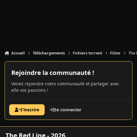
Accueil
Téléchargements
Fichiers torrent
Films
The 
Rejoindre la communauté !
Venez rejoindre notre communauté et partager avec
elle vos passions !
S’inscrire
Se connecter
The Red Line - 2026