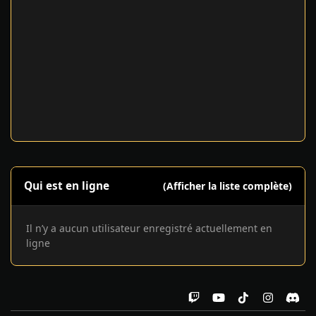
Qui est en ligne
(Afficher la liste complète)
Il n’y a aucun utilisateur enregistré actuellement en
ligne
t
y
t
i
d
w
o
i
n
i