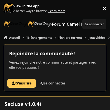
Aller au contenu
View in the app
×
Di
A better way to browse.
Learn more
.
Forum Camel Design
Se connecter
Accueil
Téléchargements
Fichiers torrent
Jeux vidéos
Rejoindre la communauté !
Venez rejoindre notre communauté et partager avec
elle vos passions !
S’inscrire
Se connecter
Seclusa v1.0.4i