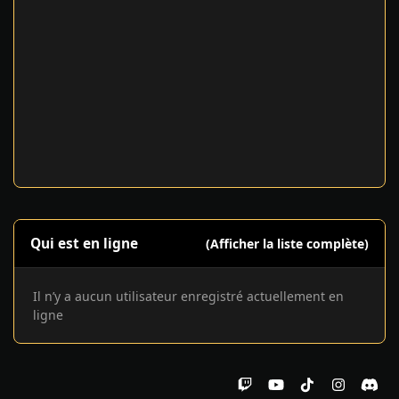
Qui est en ligne
(Afficher la liste complète)
Il n’y a aucun utilisateur enregistré actuellement en
ligne
t
y
t
i
d