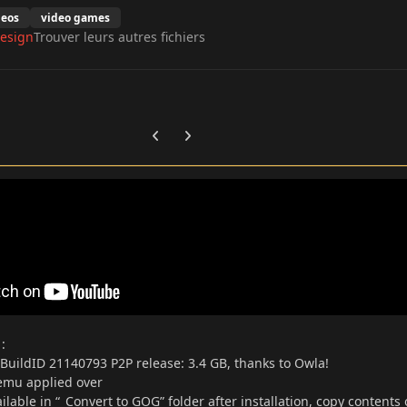
deos
video games
esign
Trouver leurs autres fichiers
Previous carousel slide
Next carousel slide
s
:
uildID 21140793 P2P release: 3.4 GB, thanks to Owla!
emu applied over
ilable in “_Convert to GOG” folder after installation, copy contents 