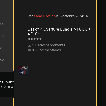
Par
Camel Design
le 6 octobre 2024
1 a
46
Lies of P: Overture Bundle, v1.8.0.0 + 4 DLCs
Lies of P: Overture Bundle, v1.8.0.0 +
4 DLCs
0
1 Téléchargements
vr.
0 Commentaires
 Ko
r suivant
a v1.0.4i