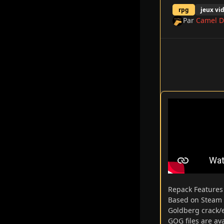
rpg
jeux vi
Par
Camel D
Repack Feature
Based on Steam B
Goldberg crack/
GOG files are ava