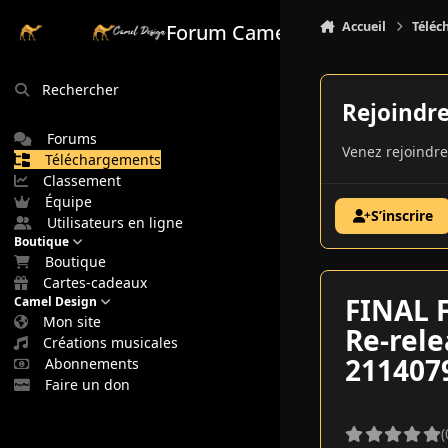
Aller au contenu
Accueil
Téléc
Forum Camel Design
Rechercher
Rejoindr
Forums
Venez rejoindre
Téléchargements
Classement
Équipe
S’inscrire
Utilisateurs en ligne
Boutique
Boutique
Cartes-cadeaux
FINAL F
Camel Design
Mon site
Re-rele
Créations musicales
211407
Abonnements
Faire un don
(