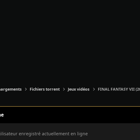
hargements
Fichiers torrent
Jeux vidéos
FINAL FANTASY VII (20
ne
tilisateur enregistré actuellement en ligne