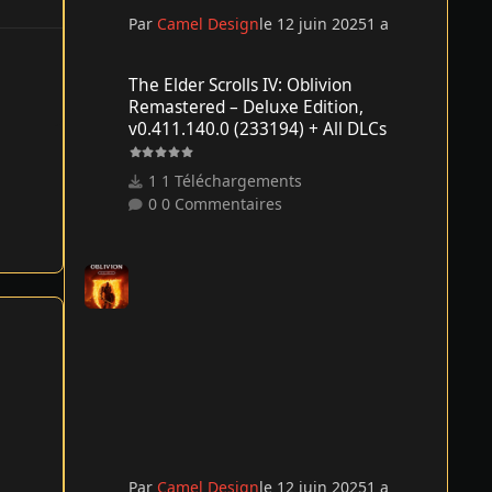
Par
Camel Design
le 12 juin 2025
1 a
The Elder Scrolls IV: Oblivion Remastered – Deluxe Edition
The Elder Scrolls IV: Oblivion
Remastered – Deluxe Edition,
v0.411.140.0 (233194) + All DLCs
1 Téléchargements
0 Commentaires
Par
Camel Design
le 12 juin 2025
1 a