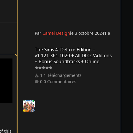
Par
Camel Design
le 3 octobre 2024
1 a
The Sims 4: Deluxe Edition – v1.121.361.1020 + All DLCs/
The Sims 4: Deluxe Edition –
v1.121.361.1020 + All DLCs/Add-ons
+ Bonus Soundtracks + Online
1 Téléchargements
0 Commentaires
of this