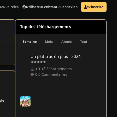
Utilisateur existant ? Connexion
S’inscrire
26 Re-release) – Steam Build 21140793/GOG v2.0 v1
Top des téléchargements
Semaine
Mois
Année
Tout
Un p'tit truc en plus - 2024
Un p'tit truc en plus - 2024
1 Téléchargements
0 Commentaires
és