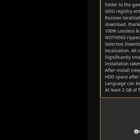
folder to the ga
GOG registry ent
Russian localiza
download, thanks
100% Lossless & M
NOTHING ripped
Selective Downlo
localization. Al
Significantly sm
Installation tak
After-install in
HDD space after 
Language can be
At least 2 GB of 