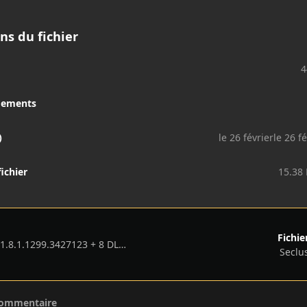
ns du fichier
4
gements
)
le 26 février
le 26 fé
fichier
15.38
Fichie
Total War: Attila – v1.8.1.1299.3427123 + 8 DLCs
Seclus
commentaire