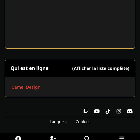
Qui est en ligne
(Afficher la liste complète)
Camel Design
t
y
t
i
d
w
o
i
n
i
Langue
Cookies
i
u
k
s
s
t
t
t
t
c
c
u
o
a
o