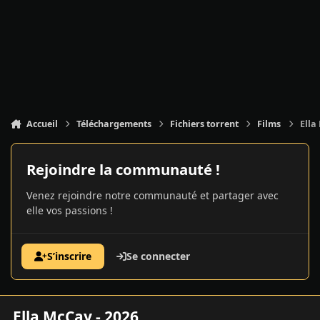
Accueil
Téléchargements
Fichiers torrent
Films
Ella
Rejoindre la communauté !
Venez rejoindre notre communauté et partager avec
elle vos passions !
S’inscrire
Se connecter
Ella McCay - 2026