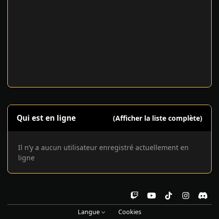
Qui est en ligne
(Afficher la liste complète)
Il n’y a aucun utilisateur enregistré actuellement en
ligne
t
y
t
i
d
w
o
i
n
i
Langue
Cookies
i
u
k
s
s