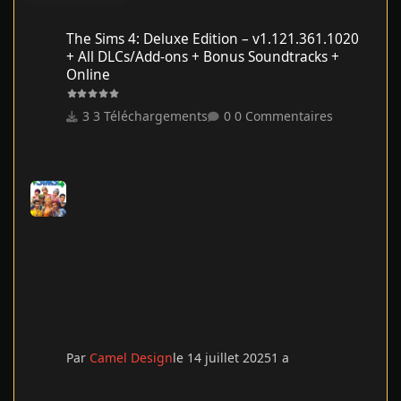
The Sims 4: Deluxe Edition – v1.121.361.1020 + All DLCs/Add-on
The Sims 4: Deluxe Edition – v1.121.361.1020
+ All DLCs/Add-ons + Bonus Soundtracks +
Online
3 Téléchargements
0 Commentaires
Par
Camel Design
le 14 juillet 2025
1 a
Un p'tit truc en plus - 2024