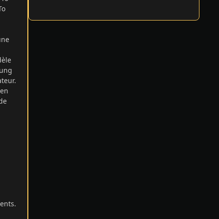
To
une
dèle
sung
teur.
 en
 de
ents.