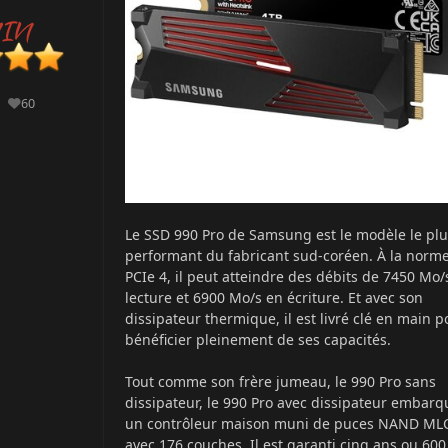
60
ges
Réputation
Le SSD 990 Pro de Samsung est le modèle le plu
performant du fabricant sud-coréen. À la norm
PCIe 4, il peut atteindre des débits de 7450 Mo/
lecture et 6900 Mo/s en écriture. Et avec son
dissipateur thermique, il est livré clé en main p
bénéficier pleinement de ses capacités.
Tout comme son frère jumeau, le 990 Pro sans
dissipateur, le 990 Pro avec dissipateur embarq
un contrôleur maison muni de puces NAND ML
avec 176 couches. Il est garanti cinq ans ou 600