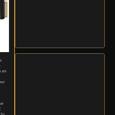
s
e
s en
our
ue
C
 To