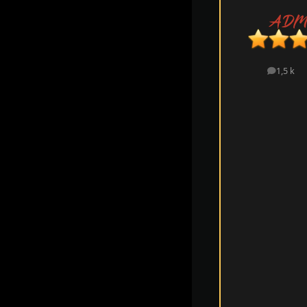
1,5 k
messa