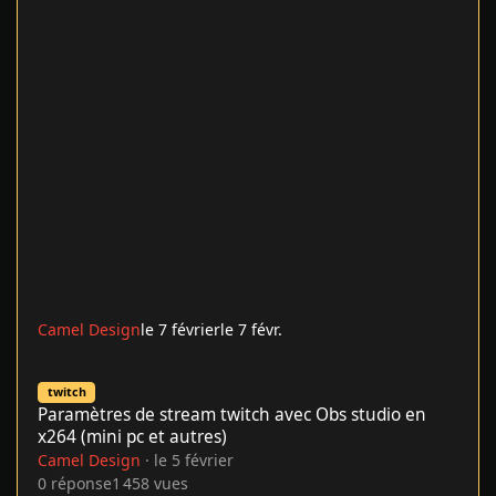
Camel Design
le 7 février
le 7 févr.
Paramètres de stream twitch avec Obs studio en x264 (mini pc et
twitch
Paramètres de stream twitch avec Obs studio en
x264 (mini pc et autres)
Camel Design
·
le 5 février
0
réponse
1 458
vues