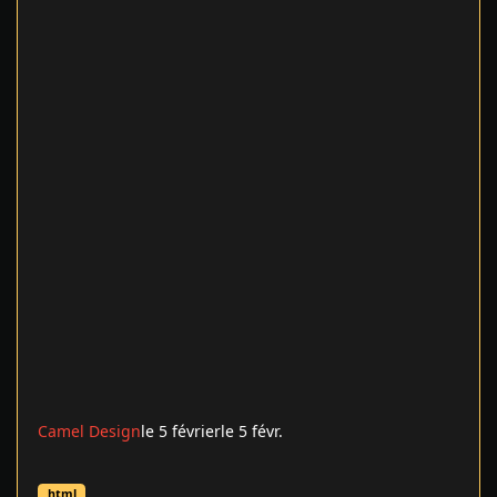
Camel Design
le 5 février
le 5 févr.
Créer un lien HTML en nofollow qui s'ouvre dans une nouvelle f
html