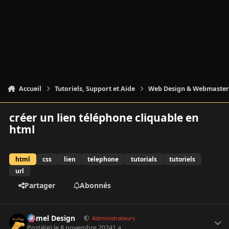
Accueil
Tutoriels, Support et Aide
Web Design & Webmaste
créer un lien téléphone cliquable en
html
html
css
lien
telephone
tutorials
tutoriels
url
Partager
Abonnés
Author stats
Camel Design
Administrateurs
Posté(e)
le 8 novembre 2024
1 a