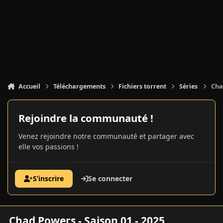
Accueil
Téléchargements
Fichiers torrent
Séries
Cha
Rejoindre la communauté !
Venez rejoindre notre communauté et partager avec
elle vos passions !
S’inscrire
Se connecter
Chad Powers - Saison 01 - 2025