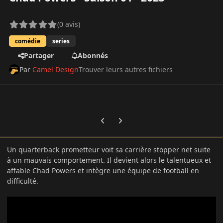
(0 avis)
comédie
series
Partager
Abonnés
Par
Camel Design
Trouver leurs autres fichiers
Previous carousel slide
Next carousel slide
Un quarterback prometteur voit sa carrière stopper net suite
à un mauvais comportement. Il devient alors le talentueux et
affable Chad Powers et intègre une équipe de football en
difficulté.