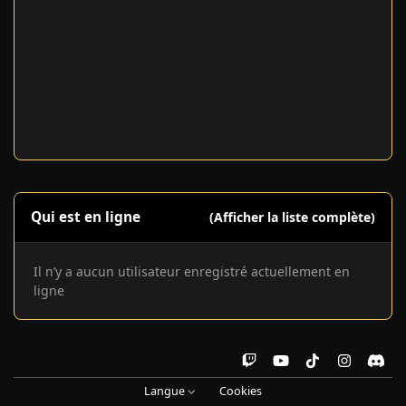
Qui est en ligne
(Afficher la liste complète)
Il n’y a aucun utilisateur enregistré actuellement en
ligne
t
y
t
i
d
w
o
i
n
i
Langue
Cookies
i
u
k
s
s