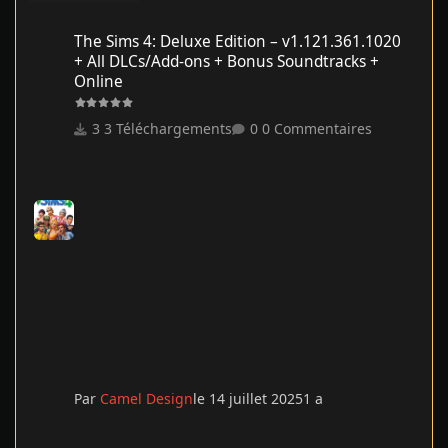
The Sims 4: Deluxe Edition – v1.121.361.1020 + All DLCs/Add-on
The Sims 4: Deluxe Edition – v1.121.361.1020
+ All DLCs/Add-ons + Bonus Soundtracks +
Online
3 Téléchargements
0 Commentaires
Par
Camel Design
le 14 juillet 2025
1 a
Un p'tit truc en plus - 2024