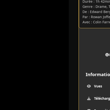
Durée : 1h 42m
Genre : Drame, T
De : Edward Ber
Par : Rowan Joff
Avec : Colin Farr
Informatio
Vues
Téléchar