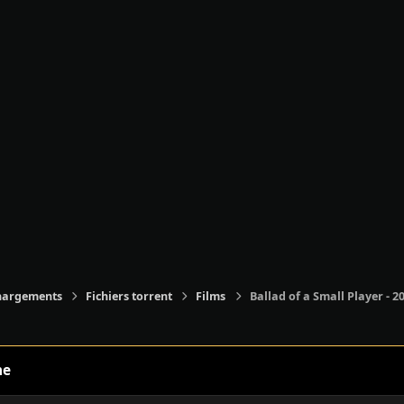
hargements
Fichiers torrent
Films
Ballad of a Small Player - 2
ne