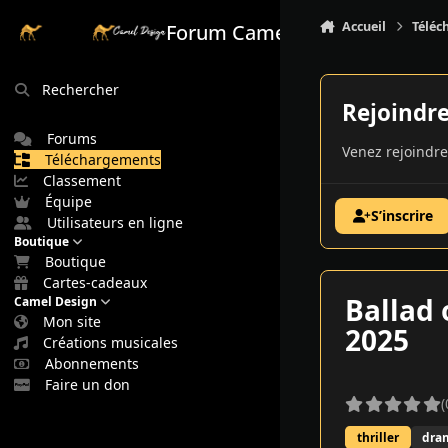
Aller au contenu
Accueil
Téléc
Forum Camel Design
Rechercher
Rejoindr
Forums
Venez rejoindre
Téléchargements
Classement
Équipe
S’inscrire
Utilisateurs en ligne
Boutique
Boutique
Cartes-cadeaux
Ballad 
Camel Design
Mon site
2025
Créations musicales
Abonnements
Faire un don
(
thriller
dra