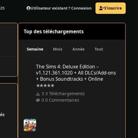
Utilisateur existant ? Connexion
S’inscrire
025
Top des téléchargements
Semaine
Mois
Année
Tout
The Sims 4: Deluxe Edition – v1.121.361.1020 + All DLCs/
The Sims 4: Deluxe Edition –
v1.121.361.1020 + All DLCs/Add-ons
+ Bonus Soundtracks + Online
3 Téléchargements
0 Commentaires
és