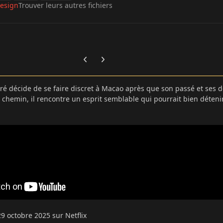
esign
Trouver leurs autres fichiers
Previous carousel slide
Next carousel slide
ré décide de se faire discret à Macao après que son passé et ses d
n chemin, il rencontre un esprit semblable qui pourrait bien détenir
29 octobre 2025 sur Netflix