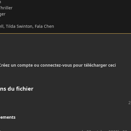
in
hriller
ger
e
ell, Tilda Swinton, Fala Chen
Créez un compte ou connectez-vous pour télécharger ceci
ns du fichier
2
gements