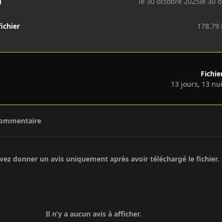
)
le 30 octobre 2025
le 30 o
fichier
178.79
Fichie
13 jours, 13 nu
commentaire
ez donner un avis uniquement après avoir téléchargé le fichier.
Il n’y a aucun avis à afficher.