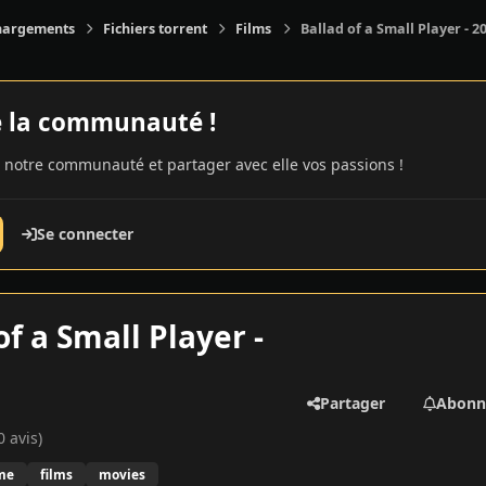
hargements
Fichiers torrent
Films
Ballad of a Small Player - 2
e la communauté !
 notre communauté et partager avec elle vos passions !
Se connecter
of a Small Player -
Partager
Abonn
0 avis)
me
films
movies