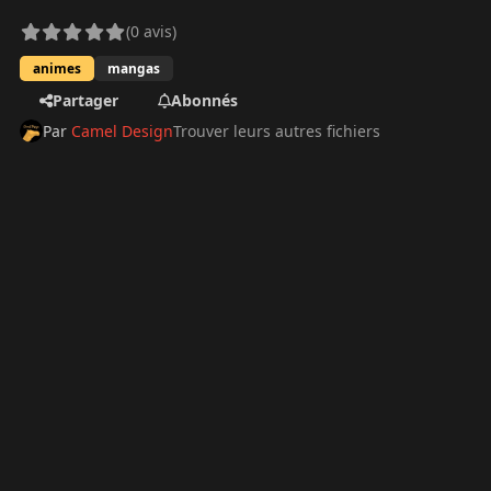
(0 avis)
animes
mangas
Partager
Abonnés
Par
Camel Design
Trouver leurs autres fichiers