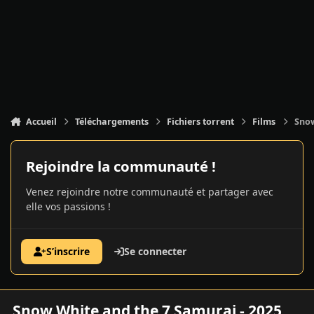
Accueil
Téléchargements
Fichiers torrent
Films
Snow
Rejoindre la communauté !
Venez rejoindre notre communauté et partager avec
elle vos passions !
S’inscrire
Se connecter
Snow White and the 7 Samurai - 2025