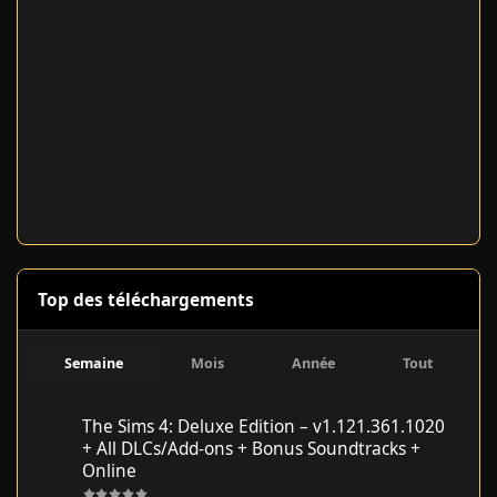
Top des téléchargements
Semaine
Mois
Année
Tout
The Sims 4: Deluxe Edition – v1.121.361.1020 + All DLCs/Add-on
The Sims 4: Deluxe Edition – v1.121.361.1020
+ All DLCs/Add-ons + Bonus Soundtracks +
Online