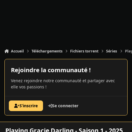
Accueil
Téléchargements
Fichiers torrent
Séries
Play
Rejoindre la communauté !
Venez rejoindre notre communauté et partager avec
elle vos passions !
S’inscrire
Se connecter
Playing Gracie Darling - Saison 1 - 2025