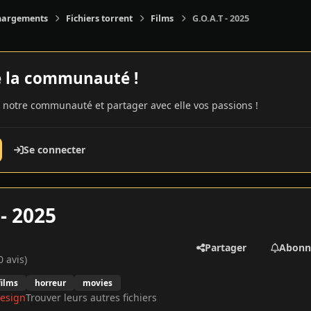
hargements
Fichiers torrent
Films
G.O.A.T - 2025
e la communauté !
 notre communauté et partager avec elle vos passions !
Se connecter
 - 2025
Partager
Abonn
0 avis)
films
horreur
movies
esign
Trouver leurs autres fichiers