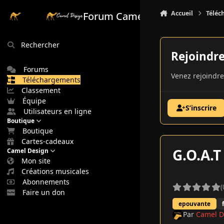
Aller au contenu
Accueil
Téléc
Forum Camel Design
Rechercher
Rejoindr
Forums
Venez rejoindre
Téléchargements
Classement
Équipe
S’inscrire
Utilisateurs en ligne
Boutique
Boutique
Cartes-cadeaux
G.O.A.T
Camel Design
Mon site
Créations musicales
Abonnements
(
Faire un don
epouvante
Par
Camel D