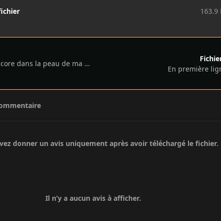
fichier
163.9
Fichie
Freaky Friday 2 : Encore dans la peau de ma mère - 2025
En première lig
commentaire
ez donner un avis uniquement après avoir téléchargé le fichier.
Il n’y a aucun avis à afficher.