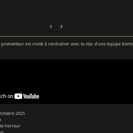
Previous carousel slide
Next carousel slide
prometteur est invité à s'entraîner avec la star d'une équipe bientô
 Octobre 2025
n
e-horreur
ng