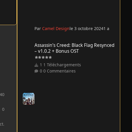
Par
Camel Design
le 3 octobre 2024
1 a
Assassin’s Creed: Black Flag Resynced – v1.0.2 + Bonus O
Assassin’s Creed: Black Flag Resynced
– v1.0.2 + Bonus OST
1 Téléchargements
0 Commentaires
40
0
ct.