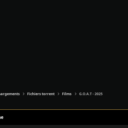
hargements
Fichiers torrent
Films
G.O.A.T - 2025
ne