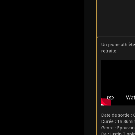
Un jeune athlète 
retraite.
Date de sortie :
Durée
:
1h 36mi
Genre
:
Epouvant
De
:
Justin Tippi