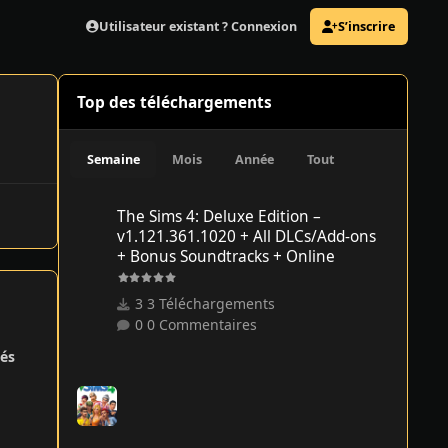
Utilisateur existant ? Connexion
S’inscrire
Top des téléchargements
Semaine
Mois
Année
Tout
The Sims 4: Deluxe Edition – v1.121.361.1020 + All DLCs/
The Sims 4: Deluxe Edition –
v1.121.361.1020 + All DLCs/Add-ons
+ Bonus Soundtracks + Online
3 Téléchargements
0 Commentaires
és