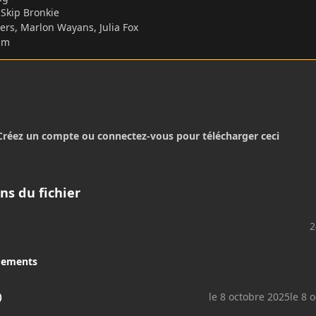
 Skip Bronkie
ers, Marlon Wayans, Julia Fox
im
Créez un compte ou connectez-vous pour télécharger ceci
ns du fichier
2
gements
)
le 8 octobre 2025
le 8 o