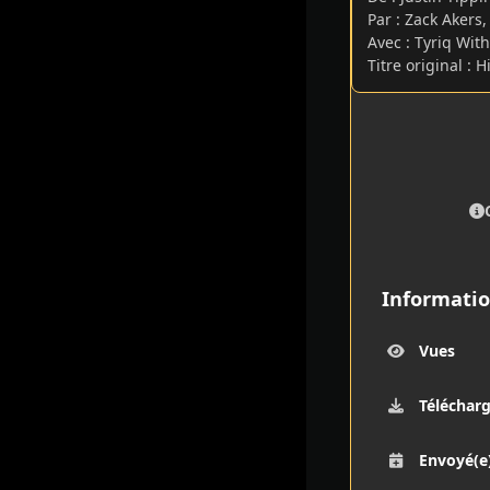
Par
:
Zack Akers,
Avec
:
Tyriq With
Titre original
:
H
Informatio
Vues
Téléchar
Envoyé(e