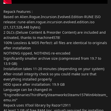
Repack Features
:
Based on Alien.Rogue.Incursion.Evolved.Edition-RUNE ISO
release: rune-alien.rogue.incursion.evolved.edition.iso
(21,127,528,448 bytes)
2 DLCs (Deluxe Content & Preorder Content) are included and
activated, thanks to machine4578!
100% Lossless & MD5 Perfect: all files are identical to originals
after installation
NOTHING ripped, NOTHING re-encoded
Significantly smaller archive size (compressed from 19.7 to
13.9 GB)
Installation takes 11-20 minutes (depending on your system)
After-install integrity check so you could make sure that
everything installed properly
HDD space after installation: 19.9 GB
Language can be changed in
“EngineBinariesThirdPartySteamworksSteamv157Win64steam_
emu.ini”
Repack uses XTool library by Razor12911
At least 2 GB of free RAM (inc. virtual) required for installing