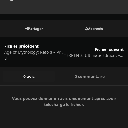
Partager
Abonnés
Fichier précédent
Fichier suivant
Age of Mythology: Retold – Premium Edition, v100.18.49472.0 + 5 DLCs/Bonuses
TEKKEN 8: Ultimate Edition, v2.06.01 + 23 DLCs + Bonus Soundtrack
0 avis
0 commentaire
Vous pouvez donner un avis uniquement après avoir
téléchargé le fichier.