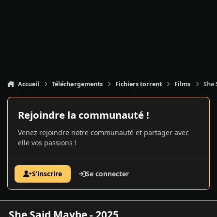
Accueil
Téléchargements
Fichiers torrent
Films
She 
Rejoindre la communauté !
Venez rejoindre notre communauté et partager avec
elle vos passions !
S’inscrire
Se connecter
She Said Maybe - 2025