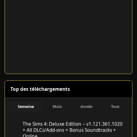
Top des téléchargements
Semaine
Mois
Année
Tout
The Sims 4: Deluxe Edition – v1.121.361.1020 + All DLCs/Add-on
The Sims 4: Deluxe Edition – v1.121.361.1020
+ All DLCs/Add-ons + Bonus Soundtracks +
Online