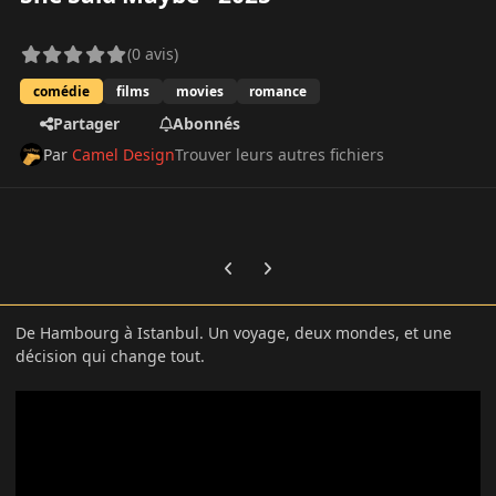
(0 avis)
comédie
films
movies
romance
Partager
Abonnés
Par
Camel Design
Trouver leurs autres fichiers
Previous carousel slide
Next carousel slide
De Hambourg à Istanbul. Un voyage, deux mondes, et une
décision qui change tout.