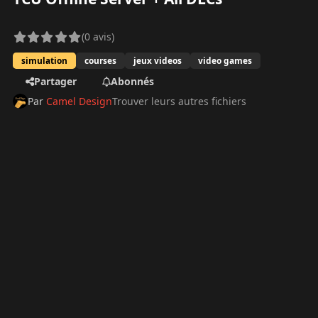
(0 avis)
simulation
courses
jeux videos
video games
Partager
Abonnés
Par
Camel Design
Trouver leurs autres fichiers