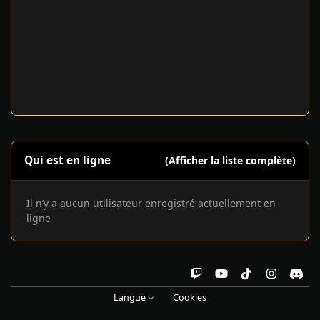
Qui est en ligne
(Afficher la liste complète)
Il n’y a aucun utilisateur enregistré actuellement en
ligne
t
y
t
i
d
w
o
i
n
i
Langue
Cookies
i
u
k
s
s