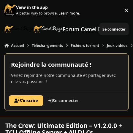
Aller au contenu
View in the app
×
Di
A better way to browse.
Learn more
.
Forum Camel Design
Se connecter
Accueil
Téléchargements
Fichiers torrent
Jeux vidéos
Rejoindre la communauté !
Venez rejoindre notre communauté et partager avec
elle vos passions !
S’inscrire
Se connecter
The Crew: Ultimate Edition – v1.2.0.0 +
TCU Offline Server + All DLCs