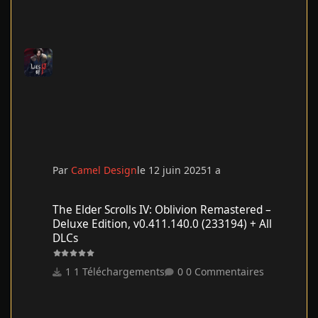
Par
Camel Design
le 12 juin 2025
1 a
The Elder Scrolls IV: Oblivion Remastered – Deluxe Edition, v0.41
The Elder Scrolls IV: Oblivion Remastered –
Deluxe Edition, v0.411.140.0 (233194) + All
DLCs
1 Téléchargements
0 Commentaires