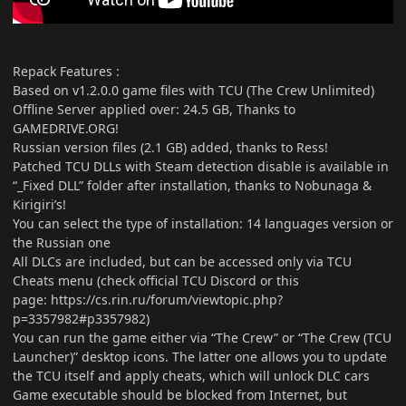
Repack Features
:
Based on v1.2.0.0 game files with TCU (The Crew Unlimited)
Offline Server applied over: 24.5 GB, Thanks to
GAMEDRIVE.ORG!
Russian version files (2.1 GB) added, thanks to Ress!
Patched TCU DLLs with Steam detection disable is available in
“_Fixed DLL” folder after installation, thanks to Nobunaga &
Kirigiri’s!
You can select the type of installation: 14 languages version or
the Russian one
All DLCs are included, but can be accessed only via TCU
Cheats menu (check official TCU Discord or this
page: https://cs.rin.ru/forum/viewtopic.php?
p=3357982#p3357982)
You can run the game either via “The Crew” or “The Crew (TCU
Launcher)” desktop icons. The latter one allows you to update
the TCU itself and apply cheats, which will unlock DLC cars
Game executable should be blocked from Internet, but