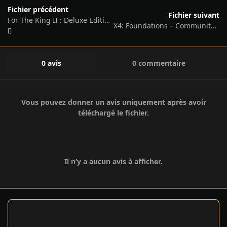
Fichier précédent
Fichier suivant
For The King II : Deluxe Edition – v1.8.8 + 3 DLCs/Bonuses
X4: Foundations – Community of Planets Collector’s Edition 2024, v8.00 (575585) + 18 DLCs/Bonuses
0 avis
0 commentaire
Vous pouvez donner un avis uniquement après avoir
téléchargé le fichier.
Il n’y a aucun avis à afficher.