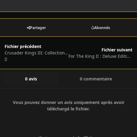
Partager
Abonnés
Fichier précédent
Fichier suivant
Crusader Kings III: Collection, v1.17.0 (Ascendant) + 24 DLCs
For The King II : Deluxe Edition – v1.8.8 + 3 DLCs/Bonuses
0 avis
0 commentaire
Vous pouvez donner un avis uniquement après avoir
téléchargé le fichier.