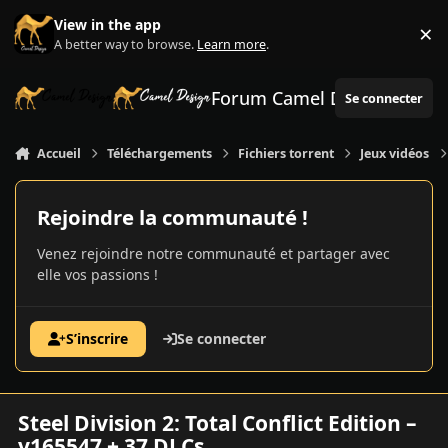
Aller au contenu
View in the app
×
Di
A better way to browse.
Learn more
.
Forum Camel Design
Se connecter
Accueil
Téléchargements
Fichiers torrent
Jeux vidéos
Rejoindre la communauté !
Venez rejoindre notre communauté et partager avec
elle vos passions !
S’inscrire
Se connecter
Steel Division 2: Total Conflict Edition –
v165547 + 37 DLCs