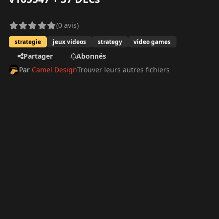
(0 avis)
strategie
jeux videos
strategy
video games
Partager
Abonnés
Par
Camel Design
Trouver leurs autres fichiers