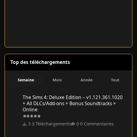
Top des téléchargements
Semaine
Mois
Année
Tout
The Sims 4: Deluxe Edition – v1.121.361.1020 + All DLCs/Add-on
The Sims 4: Deluxe Edition – v1.121.361.1020
+ All DLCs/Add-ons + Bonus Soundtracks +
Online
3 Téléchargements
0 Commentaires