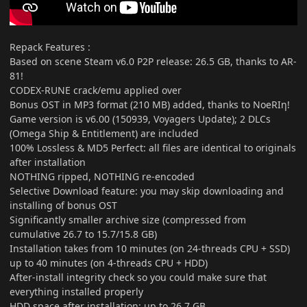
Repack Features
:
Based on scene Steam v6.0 P2P release: 26.5 GB, thanks to AR-
81!
CODEX-RUNE crack/emu applied over
Bonus OST in MP3 format (210 MB) added, thanks to NoeRIη!
Game version is v6.00 (150939, Voyagers Update); 2 DLCs
(Omega Ship & Entitlement) are included
100% Lossless & MD5 Perfect: all files are identical to originals
after installation
NOTHING ripped, NOTHING re-encoded
Selective Download feature: you may skip downloading and
installing of bonus OST
Significantly smaller archive size (compressed from
cumulative 26.7 to 15.7/15.8 GB)
Installation takes from 10 minutes (on 24-threads CPU + SSD)
up to 40 minutes (on 4-threads CPU + HDD)
After-install integrity check so you could make sure that
everything installed properly
HDD space after installation: up to 26.7 GB