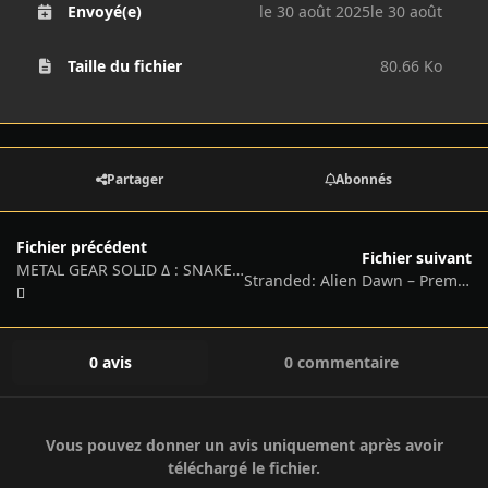
Envoyé(e)
le 30 août 2025
le 30 août
Taille du fichier
80.66 Ko
Partager
Abonnés
Fichier précédent
Fichier suivant
METAL GEAR SOLID Δ : SNAKE EATER – Digital Deluxe Edition, v1.1.1 + Sneaking DLC Pack
Stranded: Alien Dawn – Premium Edition, v1.23.250612 (Denuvoless) + 3 DLCs/Bonuses
0 avis
0 commentaire
Vous pouvez donner un avis uniquement après avoir
téléchargé le fichier.