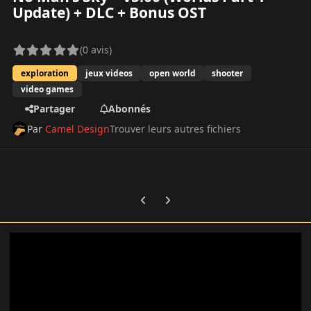
Update) + DLC + Bonus OST
(0 avis)
exploration
jeux videos
open world
shooter
video games
Partager
Abonnés
Par
Camel Design
Trouver leurs autres fichiers
Previous carousel slide
Next carousel slide