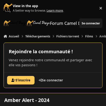
Aller au contenu
View in the app
×
Di
A better way to browse.
Learn more
.
Forum Camel Design
Se connecter
Accueil
Téléchargements
Fichiers torrent
Films
Ambe
Rejoindre la communauté !
Venez rejoindre notre communauté et partager avec
elle vos passions !
S’inscrire
Se connecter
Amber Alert - 2024