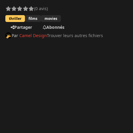
(0 avis)
thriller
films
movies
Partager
Abonnés
Par
Camel Design
Trouver leurs autres fichiers