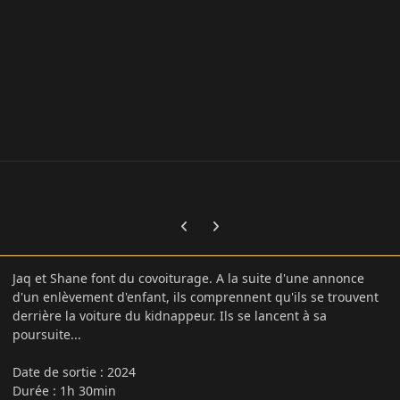
Previous carousel slide
Next carousel slide
Jaq et Shane font du covoiturage. A la suite d'une annonce
d'un enlèvement d'enfant, ils comprennent qu'ils se trouvent
derrière la voiture du kidnappeur. Ils se lancent à sa
poursuite...
Date de sortie : 2024
Durée
:
1h 30min