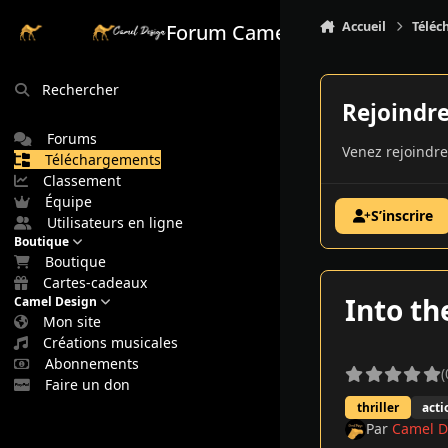
Aller au contenu
Accueil
Téléc
Forum Camel Design
Rechercher
Rejoindr
Forums
Venez rejoindre
Téléchargements
Classement
Équipe
S’inscrire
Utilisateurs en ligne
Boutique
Boutique
Cartes-cadeaux
Into th
Camel Design
Mon site
Créations musicales
Abonnements
(
Faire un don
thriller
acti
Par
Camel D