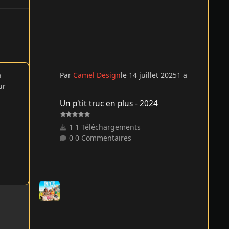
Par
Camel Design
le 14 juillet 2025
1 a
n
ur
Un p'tit truc en plus - 2024
Un p'tit truc en plus - 2024
1 Téléchargements
0 Commentaires