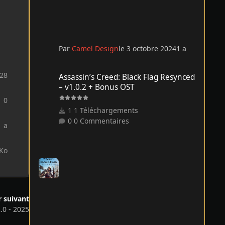
Par
Camel Design
le 3 octobre 2024
1 a
Assassin’s Creed: Black Flag Resynced – v1.0.2 + Bonus O
28
Assassin’s Creed: Black Flag Resynced
– v1.0.2 + Bonus OST
0
1 Téléchargements
0 Commentaires
1 a
 Ko
r suivant
0 - 2025