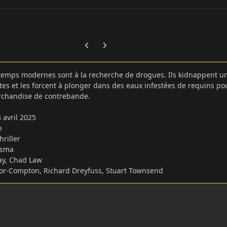
Previous carousel slide
Next carousel slide
 temps modernes sont à la recherche de drogues. Ils kidnappent u
tes et les forcent à plonger dans des eaux infestées de requins po
rchandise de contrebande.
3 avril 2025
in
hriller
esma
ay, Chad Law
lor-Compton, Richard Dreyfuss, Stuart Townsend