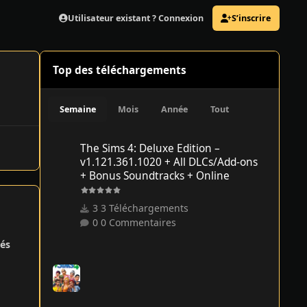
Utilisateur existant ? Connexion
S’inscrire
Top des téléchargements
Semaine
Mois
Année
Tout
The Sims 4: Deluxe Edition – v1.121.361.1020 + All DLCs/
The Sims 4: Deluxe Edition –
v1.121.361.1020 + All DLCs/Add-ons
+ Bonus Soundtracks + Online
3 Téléchargements
0 Commentaires
és