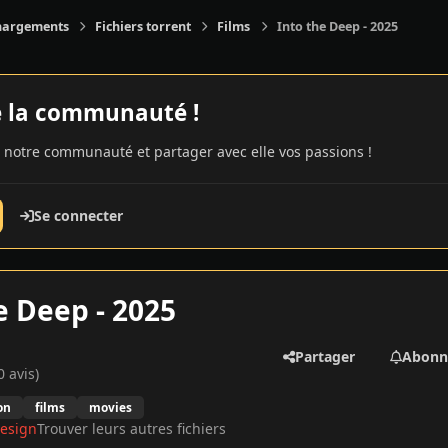
hargements
Fichiers torrent
Films
Into the Deep - 2025
e la communauté !
 notre communauté et partager avec elle vos passions !
Se connecter
e Deep - 2025
Partager
Abonn
0 avis)
on
films
movies
esign
Trouver leurs autres fichiers