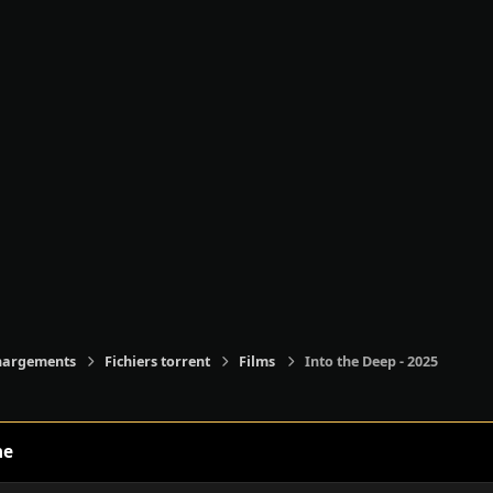
hargements
Fichiers torrent
Films
Into the Deep - 2025
ne