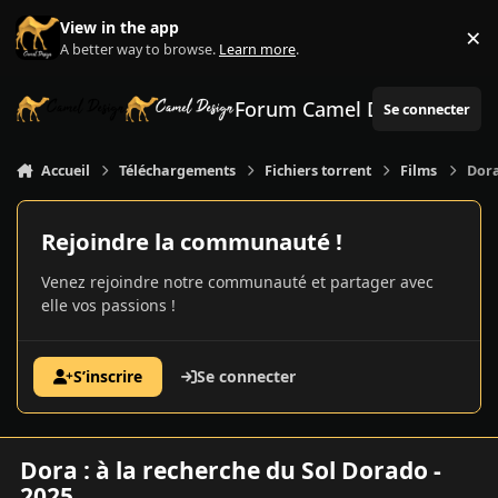
Aller au contenu
View in the app
×
Di
A better way to browse.
Learn more
.
Forum Camel Design
Se connecter
Accueil
Téléchargements
Fichiers torrent
Films
Dora
Rejoindre la communauté !
Venez rejoindre notre communauté et partager avec
elle vos passions !
S’inscrire
Se connecter
Dora : à la recherche du Sol Dorado -
2025