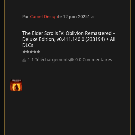
Par
Camel Design
le 12 juin 2025
1 a
The Elder Scrolls IV: Oblivion Remastered – Deluxe Edition, v0.41
The Elder Scrolls IV: Oblivion Remastered –
Deluxe Edition, v0.411.140.0 (233194) + All
DLCs
1 Téléchargements
0 Commentaires