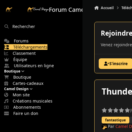
Aller au contenu
Accueil
Téléc
Forum Camel Design
Rechercher
Rejoindr
Forums
Venez rejoindre
Téléchargements
Classement
Équipe
S’inscrire
Utilisateurs en ligne
Boutique
Boutique
Cartes-cadeaux
Thunder
Camel Design
Mon site
Créations musicales
Abonnements
(
Faire un don
fantastique
Par
Camel D