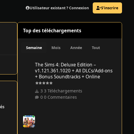
Utilisateur existant ? Connexion
S’inscrire
Top des téléchargements
Semaine
Mois
Année
Tout
The Sims 4: Deluxe Edition – v1.121.361.1020 + All DLCs/
The Sims 4: Deluxe Edition –
v1.121.361.1020 + All DLCs/Add-ons
+ Bonus Soundtracks + Online
3 Téléchargements
0 Commentaires
és