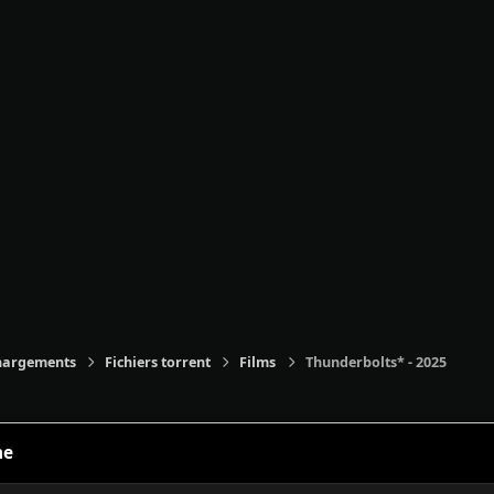
hargements
Fichiers torrent
Films
Thunderbolts* - 2025
ne