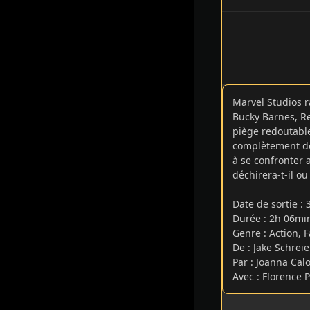
Marvel Studios r
Bucky Barnes, R
piège redoutable
complètement dés
à se confronter 
déchirera-t-il ou
Date de sortie
:
Durée : 2h 06m
Genre : Action, 
De : Jake Schreie
Par : Joanna Calo
Avec : Florence 