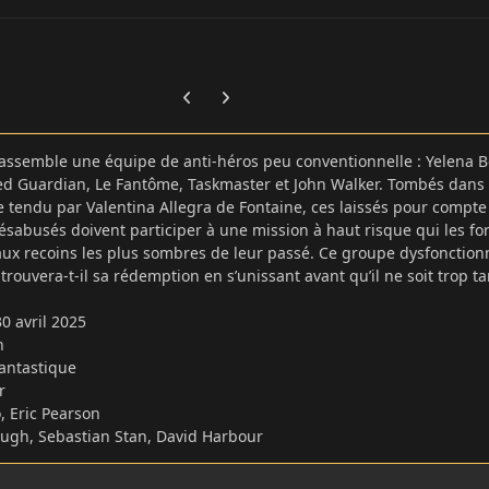
Previous carousel slide
Next carousel slide
assemble une équipe de anti-héros peu conventionnelle : Yelena B
ed Guardian, Le Fantôme, Taskmaster et John Walker. Tombés dans
 tendu par Valentina Allegra de Fontaine, ces laissés pour compte
abusés doivent participer à une mission à haut risque qui les fo
aux recoins les plus sombres de leur passé. Ce groupe dysfonction
 trouvera-t-il sa rédemption en s’unissant avant qu’il ne soit trop ta
30 avril 2025
in
Fantastique
r
, Eric Pearson
Pugh, Sebastian Stan, David Harbour