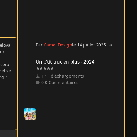
Par
Camel Design
le 14 juillet 2025
1 a
elova,
 un
Un p'tit truc en plus - 2024
Un p'tit truc en plus - 2024
rcera
nel se
1 Téléchargements
rd ?
0 Commentaires