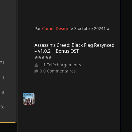
Par
Camel Design
le 3 octobre 2024
1 a
Assassin’s Creed: Black Flag Resynced – v1.0.2 + Bonus O
Assassin’s Creed: Black Flag Resynced
– v1.0.2 + Bonus OST
71
1 Téléchargements
0 Commentaires
1
1 a
 Ko