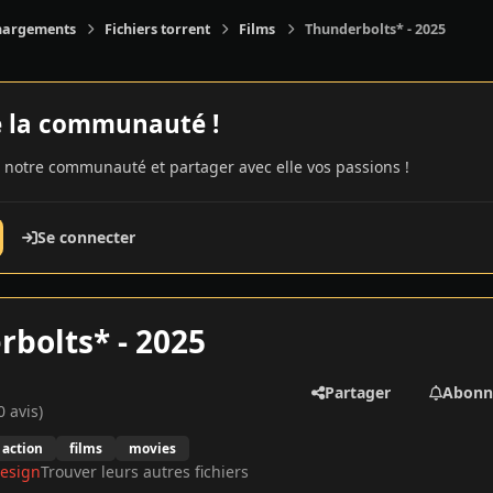
hargements
Fichiers torrent
Films
Thunderbolts* - 2025
e la communauté !
 notre communauté et partager avec elle vos passions !
Se connecter
bolts* - 2025
Partager
Abonn
0 avis)
action
films
movies
esign
Trouver leurs autres fichiers