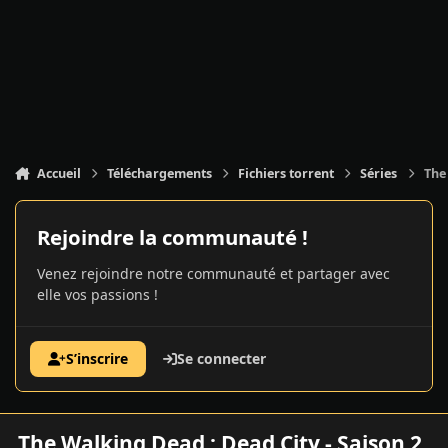
Accueil
Téléchargements
Fichiers torrent
Séries
The
Rejoindre la communauté !
Venez rejoindre notre communauté et partager avec
elle vos passions !
S’inscrire
Se connecter
The Walking Dead : Dead City - Saison 2