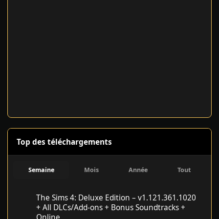
Top des téléchargements
Semaine
Mois
Année
Tout
The Sims 4: Deluxe Edition – v1.121.361.1020 + All DLCs/Add-on
The Sims 4: Deluxe Edition – v1.121.361.1020
+ All DLCs/Add-ons + Bonus Soundtracks +
Online