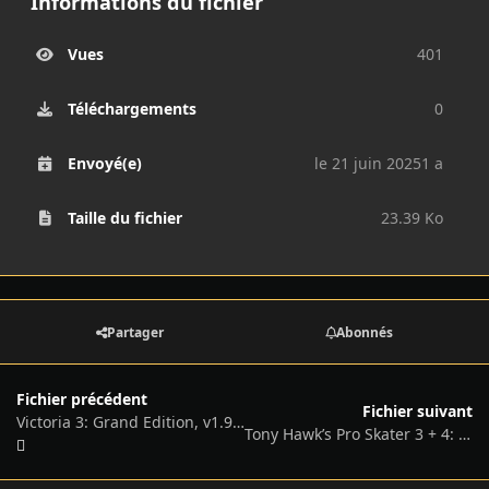
Informations du fichier
Vues
401
Téléchargements
0
Envoyé(e)
le 21 juin 2025
1 a
Taille du fichier
23.39 Ko
Partager
Abonnés
Fichier précédent
Fichier suivant
Victoria 3: Grand Edition, v1.9.0 (Lady Grey) + 15 DLCs
Tony Hawk’s Pro Skater 3 + 4: Digital Deluxe Edition + 4 DLCs