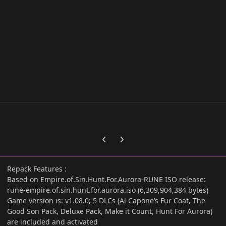
Previous carousel slide
Next carousel slide
Repack Features
:
Based on Empire.of.Sin.Hunt.For.Aurora-RUNE ISO release:
rune-empire.of.sin.hunt.for.aurora.iso (6,309,904,384 bytes)
Game version is: v1.08.0; 5 DLCs (Al Capone’s Fur Coat, The
Good Son Pack, Deluxe Pack, Make it Count, Hunt For Aurora)
are included and activated