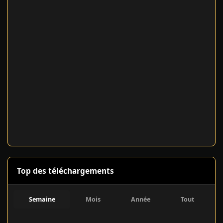
Top des téléchargements
Semaine
Mois
Année
Tout
The Sims 4: Deluxe Edition – v1.121.361.1020 + All DLCs/Add-on