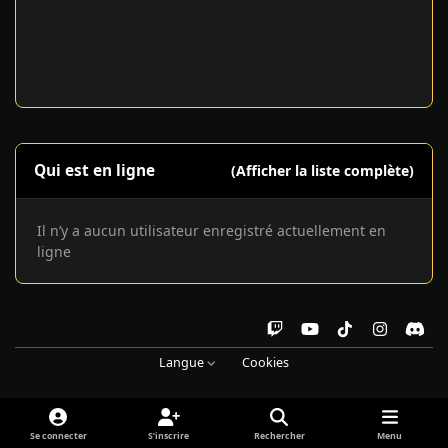
Qui est en ligne
(Afficher la liste complète)
Il n’y a aucun utilisateur enregistré actuellement en
ligne
t
y
t
i
d
w
o
i
n
i
Langue
Cookies
i
u
k
s
s
t
t
t
t
c
c
u
o
a
o
Se connecter
S’inscrire
Rechercher
Menu
h
b
k
g
r