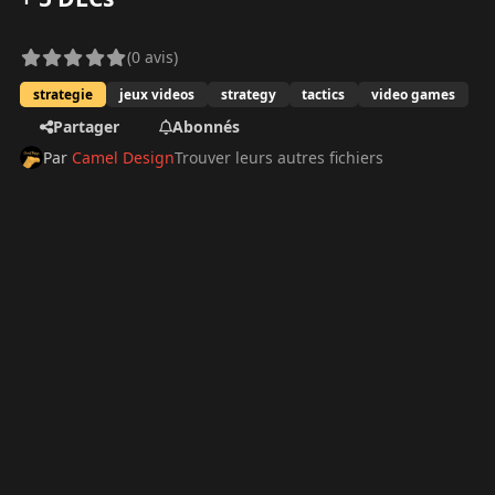
(0 avis)
strategie
jeux videos
strategy
tactics
video games
Partager
Abonnés
Par
Camel Design
Trouver leurs autres fichiers