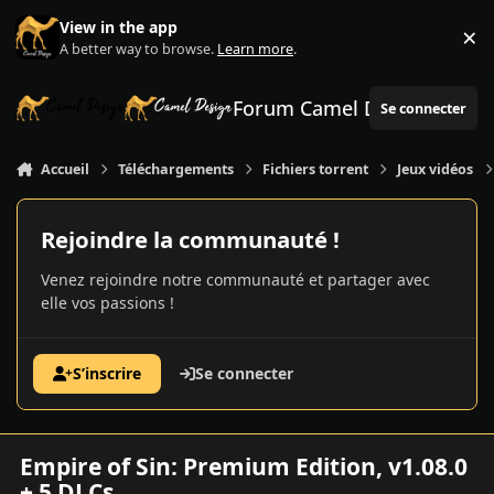
Aller au contenu
View in the app
×
Di
A better way to browse.
Learn more
.
Forum Camel Design
Se connecter
Accueil
Téléchargements
Fichiers torrent
Jeux vidéos
Rejoindre la communauté !
Venez rejoindre notre communauté et partager avec
elle vos passions !
S’inscrire
Se connecter
Empire of Sin: Premium Edition, v1.08.0
+ 5 DLCs