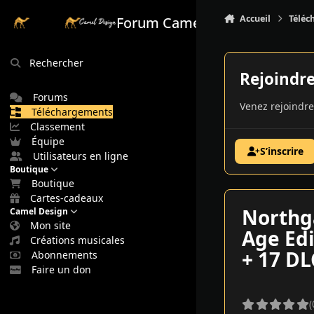
Aller au contenu
Accueil
Téléc
Forum Camel Design
Rechercher
Rejoindr
Forums
Venez rejoindre
Téléchargements
Classement
Équipe
S’inscrire
Utilisateurs en ligne
Boutique
Boutique
Cartes-cadeaux
Northg
Camel Design
Mon site
Age Edi
Créations musicales
+ 17 D
Abonnements
Faire un don
(