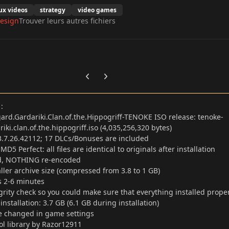
ux videos
strategy
video games
esign
Trouver leurs autres fichiers
Previous carousel slide
Next carousel slide
s
:
rd.Gardariki.Clan.of.the.Hippogriff-TENOKE ISO release: tenoke-
ki.clan.of.the.hippogriff.iso (4,035,256,320 bytes)
3.7.26.42112; 17 DLCs/Bonuses are included
D5 Perfect: all files are identical to originals after installation
, NOTHING re-encoded
aller archive size (compressed from 3.8 to 1 GB)
es 2-6 minutes
tegrity check so you could make sure that everything installed prope
nstallation: 3.7 GB (6.1 GB during installation)
 changed in game settings
l library by Razor12911