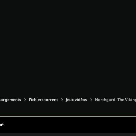
hargements
Fichiers torrent
Jeux vidéos
Northgard: The Viking
ne