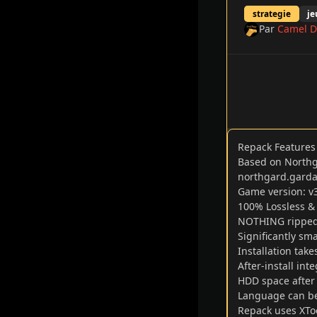
strategie
je
Par
Camel D
Repack Feature
Based on Northga
northgard.gardari
Game version: v
100% Lossless & M
NOTHING ripped
Significantly sm
Installation tak
After-install in
HDD space after i
Language can be
Repack uses XToo