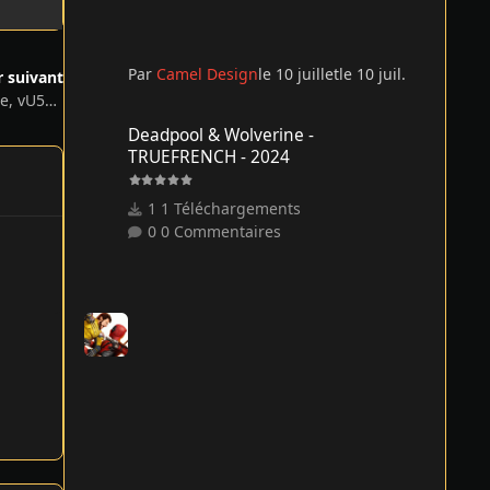
Par
Camel Design
le 10 juillet
le 10 juil.
r suivant
Oxygen Not Included: Complete Bundle, vU56-674504-SCR + 5 DLCs
Deadpool & Wolverine - TRUEFRENCH - 2024
Deadpool & Wolverine -
TRUEFRENCH - 2024
1 Téléchargements
0 Commentaires