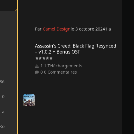
Par
Camel Design
le 3 octobre 2024
1 a
Assassin’s Creed: Black Flag Resynced – v1.0.2 + Bonus O
Assassin’s Creed: Black Flag Resynced
– v1.0.2 + Bonus OST
1 Téléchargements
0 Commentaires
36
0
1 a
 Ko