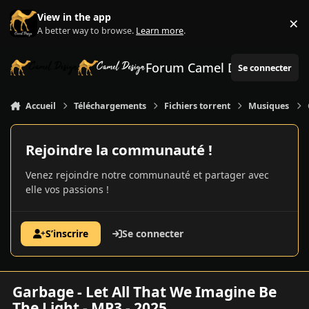
Aller au contenu
View in the app
×
Di
A better way to browse.
Learn more
.
Forum Camel Design
Se connecter
Accueil
Téléchargements
Fichiers torrent
Musiques
Rejoindre la communauté !
Venez rejoindre notre communauté et partager avec
elle vos passions !
S’inscrire
Se connecter
Garbage - Let All That We Imagine Be
The Light - MP3 - 2025