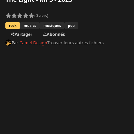
(0 avis)
rock
musics
musiques
pop
Partager
Abonnés
Par
Camel Design
Trouver leurs autres fichiers