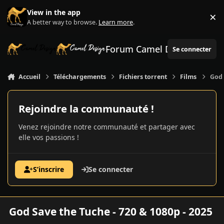
Aller au contenu
View in the app
×
Di
A better way to browse.
Learn more
.
Forum Camel Design
Se connecter
Accueil
Téléchargements
Fichiers torrent
Films
God 
Rejoindre la communauté !
Venez rejoindre notre communauté et partager avec
elle vos passions !
S’inscrire
Se connecter
God Save the Tuche - 720 & 1080p - 2025