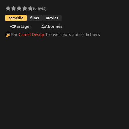
(0 avis)
comédie
films
movies
Partager
Abonnés
Par
Camel Design
Trouver leurs autres fichiers