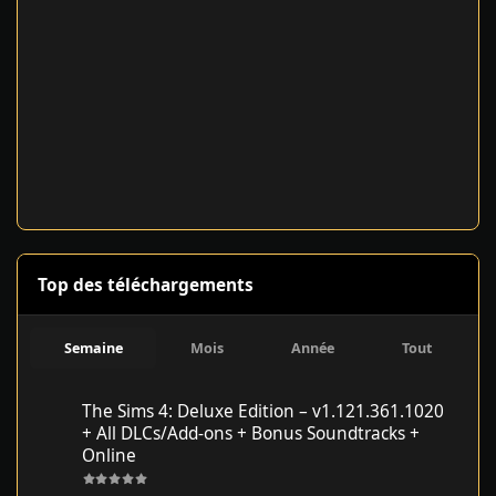
Top des téléchargements
Semaine
Mois
Année
Tout
The Sims 4: Deluxe Edition – v1.121.361.1020 + All DLCs/Add-on
The Sims 4: Deluxe Edition – v1.121.361.1020
+ All DLCs/Add-ons + Bonus Soundtracks +
Online