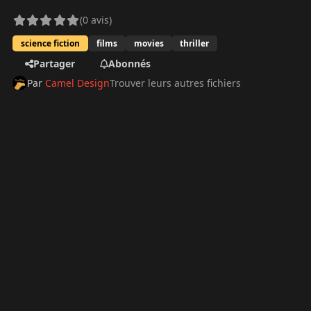
(0 avis)
science fiction
films
movies
thriller
Partager
Abonnés
Par
Camel Design
Trouver leurs autres fichiers