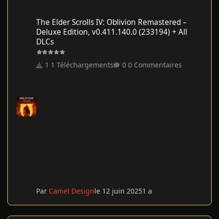
The Elder Scrolls IV: Oblivion Remastered – Deluxe Edition, v0.41
The Elder Scrolls IV: Oblivion Remastered –
Deluxe Edition, v0.411.140.0 (233194) + All
DLCs
1 Téléchargements
0 Commentaires
Par
Camel Design
le 12 juin 2025
1 a