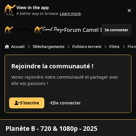
Aller au contenu
View in the app
×
Di
A better way to browse.
Learn more
.
Forum Camel Design
Se connecter
Accueil
Téléchargements
Fichiers torrent
Films
Plan
Rejoindre la communauté !
Venez rejoindre notre communauté et partager avec
elle vos passions !
S’inscrire
Se connecter
Planète B - 720 & 1080p - 2025