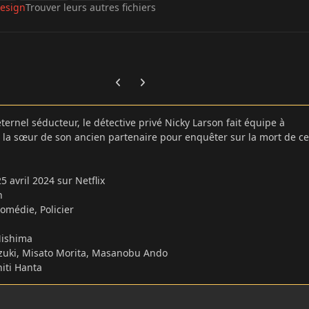
esign
Trouver leurs autres fichiers
Previous carousel slide
Next carousel slide
 éternel séducteur, le détective privé Nicky Larson fait équipe à
la sœur de son ancien partenaire pour enquêter sur la mort de ce
25 avril 2024 sur Netflix
in
Comédie, Policier
Mishima
uzuki, Misato Morita, Masanobu Ando
hiti Hanta