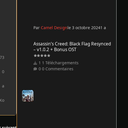
Par
Camel Design
le 3 octobre 2024
1 a
Assassin’s Creed: Black Flag Resynced – v1.0.2 + Bonus O
Assassin’s Creed: Black Flag Resynced
– v1.0.2 + Bonus OST
73
1 Téléchargements
0 Commentaires
0
1 a
 Ko
r suivant