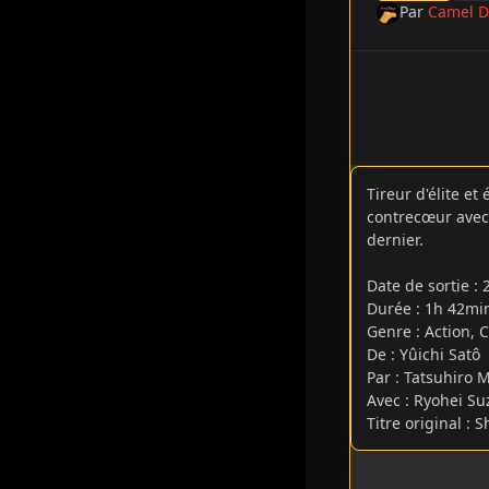
Par
Camel D
Tireur d'élite et
contrecœur avec 
dernier.
Date de sortie
:
Durée : 1h 42m
Genre : Action, 
De : Yûichi Satô
Par : Tatsuhiro 
Avec : Ryohei S
Titre original : S