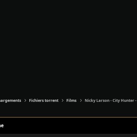
hargements
Fichiers torrent
Films
Nicky Larson - City Hunter -
ne