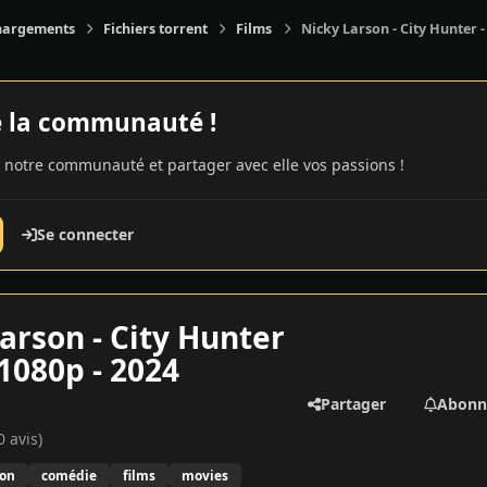
hargements
Fichiers torrent
Films
Nicky Larson - City Hunter -
e la communauté !
 notre communauté et partager avec elle vos passions !
Se connecter
arson - City Hunter
 1080p - 2024
Partager
Abonn
0 avis)
ion
comédie
films
movies