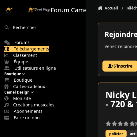
Aller au contenu
Accueil
Téléc
Forum Camel Design
Rechercher
Rejoindr
Forums
Venez rejoindre
Téléchargements
Classement
Équipe
S’inscrire
Utilisateurs en ligne
Boutique
Boutique
Cartes-cadeaux
Nicky L
Camel Design
Mon site
- 720 &
Créations musicales
Abonnements
Faire un don
(
policier
act