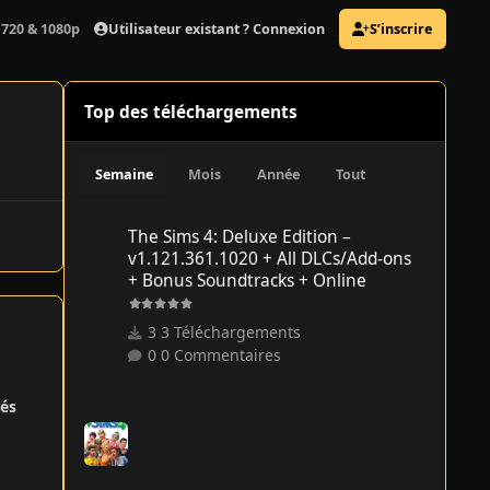
Utilisateur existant ? Connexion
S’inscrire
 720 & 1080p - 2024
Top des téléchargements
Semaine
Mois
Année
Tout
The Sims 4: Deluxe Edition – v1.121.361.1020 + All DLCs/
The Sims 4: Deluxe Edition –
v1.121.361.1020 + All DLCs/Add-ons
+ Bonus Soundtracks + Online
3 Téléchargements
0 Commentaires
és