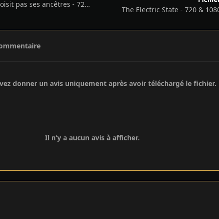
Cocorico - on ne choisit pas ses ancêtres - 720 & 1080p - 2025
The Electric State - 720 & 108
commentaire
ez donner un avis uniquement après avoir téléchargé le fichier.
Il n’y a aucun avis à afficher.