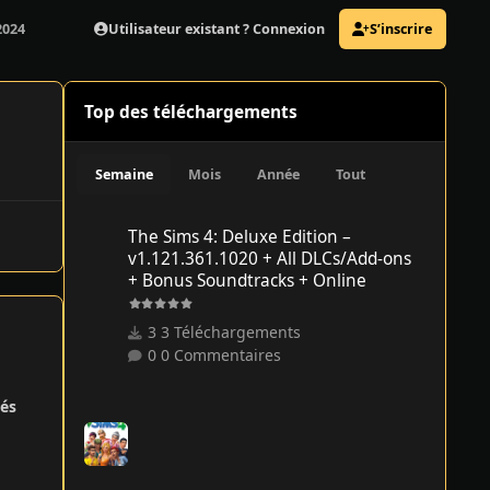
Utilisateur existant ? Connexion
S’inscrire
2024
Top des téléchargements
Semaine
Mois
Année
Tout
The Sims 4: Deluxe Edition – v1.121.361.1020 + All DLCs/
The Sims 4: Deluxe Edition –
v1.121.361.1020 + All DLCs/Add-ons
+ Bonus Soundtracks + Online
3 Téléchargements
0 Commentaires
és