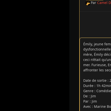
Par
Camel D
Émily, jeune fem
dysfonctionnelle
mère, Émily déci
ceci n’était qu’u
mer. Furieuse, Em
affronter les se
Date de sortie
:
Durée : 1h 42m
Genre : Comédi
De : Jim
Par : Jim
Avec : Marine Bo