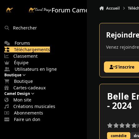
Aller au contenu
Accueil
Téléc
Forum Camel Design
Rechercher
Rejoindr
Forums
Venez rejoindre
Téléchargements
Classement
Équipe
S’inscrire
Utilisateurs en ligne
Boutique
Boutique
Cartes-cadeaux
Belle E
Camel Design
Mon site
- 2024
Créations musicales
Abonnements
Faire un don
(
comédie
dr