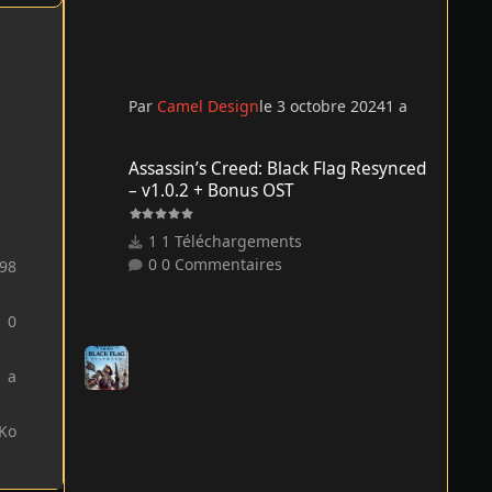
Par
Camel Design
le 3 octobre 2024
1 a
Assassin’s Creed: Black Flag Resynced – v1.0.2 + Bonus O
Assassin’s Creed: Black Flag Resynced
– v1.0.2 + Bonus OST
1 Téléchargements
0 Commentaires
98
0
1 a
 Ko