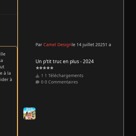
Par
Camel Design
le 14 juillet 2025
1 a
lle
Un p'tit truc en plus - 2024
sa
Un p'tit truc en plus - 2024
out
e à la
1 Téléchargements
aider à
0 Commentaires