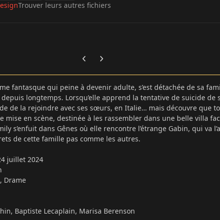
esign
Trouver leurs autres fichiers
Previous carousel slide
Next carousel slide
me fantasque qui peine à devenir adulte, s’est détachée de sa fami
 depuis longtemps. Lorsqu’elle apprend la tentative de suicide de 
de de la rejoindre avec ses sœurs, en Italie… mais découvre que t
ne mise en scène, destinée à les rassembler dans une belle villa fac
ily s’enfuit dans Gênes où elle rencontre l’étrange Gabin, qui va l’
crets de cette famille pas comme les autres.
24 juillet 2024
in
e, Drame
hin, Baptiste Lecaplain, Marisa Berenson