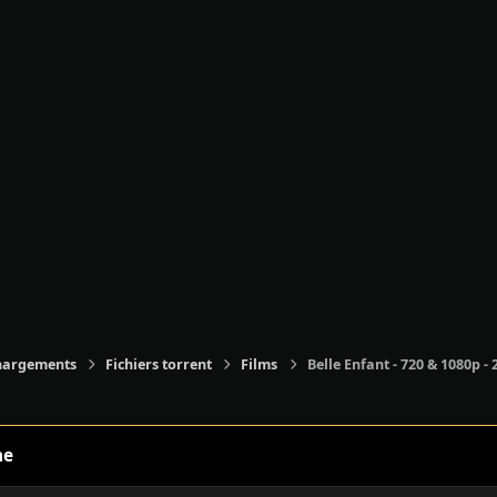
hargements
Fichiers torrent
Films
Belle Enfant - 720 & 1080p - 
ne