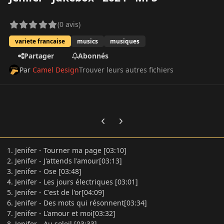
(0 avis)
variete francaise
musics
musiques
Partager
Abonnés
Par
Camel Design
Trouver leurs autres fichiers
Previous carousel slide
Next carousel slide
1. Jenifer - Tourner ma page [03:10]
2. Jenifer - J'attends l'amour[03:13]
3. Jenifer - Ose [03:48]
4. Jenifer - Les jours électriques [03:01]
5. Jenifer - C'est de l'or[04:09]
6. Jenifer - Des mots qui résonnent[03:34]
7. Jenifer - L'amour et moi[03:32]
8. Jenifer - Au soleil [03:33]