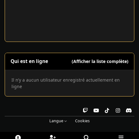
Qui est en ligne
(Afficher la liste complète)
Il n’y a aucun utilisateur enregistré actuellement en
ligne
t
y
t
i
d
w
o
i
n
i
Langue
Cookies
i
u
k
s
s
t
t
t
t
c
c
u
o
a
o